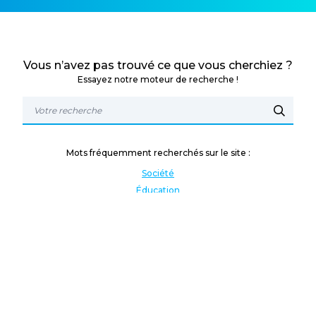
Vous n’avez pas trouvé ce que vous cherchiez ?
Essayez notre moteur de recherche !
Mots fréquemment recherchés sur le site :
Société
Éducation
Fonction publique
Jeunesse et sport
Enseignement supérieur
Rémunération
Vos droits
International
Culture