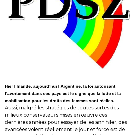
éducatives, aussi !
25 juin 2026
-
National
En Hongrie, le conservateur Peter Magyar et son parti
Tisza "Respect et liberté" ont remporté une large victoire,
contre le premier ministre sortant, Viktor Orban,…
Lire la suite →
+ D’ACTUALITÉS NATIONALES
Hier l’Irlande, aujourd’hui l’Argentine, la loi autorisant
l’avortement dans ces pays est le signe que la lutte et la
mobilisation pour les droits des femmes sont réelles.
Aussi, malgré les stratégies de toutes sortes des
milieux conservateurs mises en œuvre ces
dernières années pour essayer de les annihiler, des
avancées voient réellement le jour et force est de