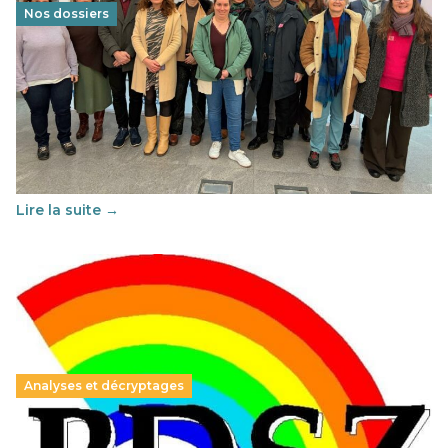
Nos dossiers
Éducation au vivre-ensemble : un échange croisé
franco-espagnol pour changer d’approche
29 juin 2026
-
National
Cette année, l'UNSA Éducation a mené un projet Erasmus
soutenu par l'union Européenne et centré sur l'éducation
au vivre-ensemble : quelles différences entre la France…
Lire la suite →
Analyses et décryptages
Hongrie : du changement pour les politiques