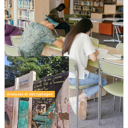
Supérieur privé : une dérive qui met à mal la
promesse républicaine
11 juillet 2026
-
National
Le projet de loi sur la régulation de l’enseignement
supérieur privé met en lumière l’amplification d’un système
qui relègue l’acte pédagogique au superfétatoire, voire à…
Lire la suite →
Analyses et décryptages
258 millions d’enfants victimes de la guerre, des
chocs climatiques et des déplacements de
population