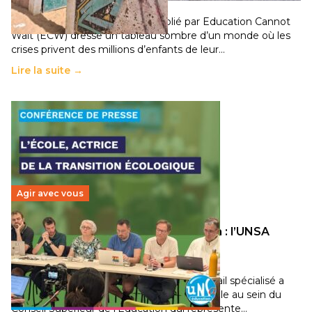
11 juillet 2026
-
National
Un nouveau rapport mondial publié par Education Cannot
Wait (ECW) dresse un tableau sombre d’un monde où les
crises privent des millions d’enfants de leur…
Lire la suite →
Agir avec vous
Transition écologique de l’éducation : l’UNSA
Éducation fait bouger les lignes
30 juin 2026
-
National
Pendant plusieurs mois, un groupe de travail spécialisé a
travaillé sur la transition écologique de l’Ecole au sein du
Conseil Supérieur de l’Éducation qui représente…