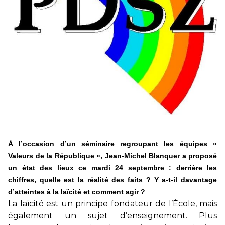
éducatives, aussi !
25 juin 2026
-
National
En Hongrie, le conservateur Peter Magyar et son parti
Tisza "Respect et liberté" ont remporté une large victoire,
contre le premier ministre sortant, Viktor Orban,…
Lire la suite →
+ D’ACTUALITÉS NATIONALES
À l’occasion d’un séminaire regroupant les équipes «
Valeurs de la République », Jean-Michel Blanquer a proposé
un état des lieux ce mardi 24 septembre : derrière les
chiffres, quelle est la réalité des faits ? Y a-t-il davantage
d’atteintes à la laïcité et comment agir ?
La laïcité est un principe fondateur de l’École, mais
également un sujet d’enseignement. Plus