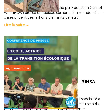
11 juillet 2026
-
National
Un nouveau rapport mondial publié par Education Cannot
Wait (ECW) dresse un tableau sombre d’un monde où les
crises privent des millions d’enfants de leur…
Lire la suite →
Agir avec vous
Transition écologique de l’éducation : l’UNSA
Éducation fait bouger les lignes
30 juin 2026
-
National
Pendant plusieurs mois, un groupe de travail spécialisé a
travaillé sur la transition écologique de l’Ecole au sein du
Conseil Supérieur de l’Éducation qui représente…