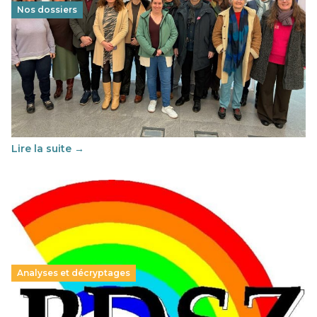
Nos dossiers
Éducation au vivre-ensemble : un échange croisé
franco-espagnol pour changer d’approche
29 juin 2026
-
National
Cette année, l'UNSA Éducation a mené un projet Erasmus
soutenu par l'union Européenne et centré sur l'éducation
au vivre-ensemble : quelles différences entre la France…
Lire la suite →
Analyses et décryptages
Hongrie : du changement pour les politiques