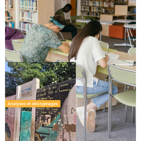
Supérieur privé : une dérive qui met à mal la
promesse républicaine
11 juillet 2026
-
National
Le projet de loi sur la régulation de l’enseignement
supérieur privé met en lumière l’amplification d’un système
qui relègue l’acte pédagogique au superfétatoire, voire à…
Lire la suite →
Analyses et décryptages
258 millions d’enfants victimes de la guerre, des
chocs climatiques et des déplacements de
population