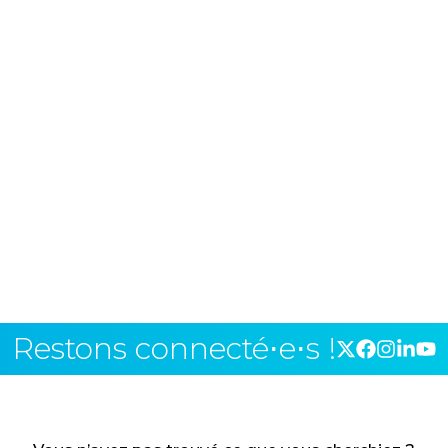
Restons connecté⋅e⋅s !