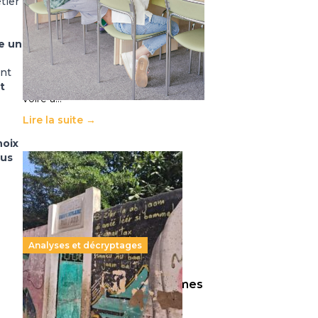
tier
11 juillet 2026
-
National
Le projet de loi sur la régulation de
l’enseignement supérieur privé met
e un
en lumière l’amplification d’un
système qui relègue l’acte
ent
pédagogique au superfétatoire,
t
voire à…
Lire la suite →
hoix
ous
Analyses et décryptages
258 millions d’enfants victimes
de la guerre, des chocs