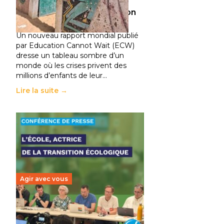
climatiques et des
déplacements de population
11 juillet 2026
-
National
Un nouveau rapport mondial publié
par Education Cannot Wait (ECW)
dresse un tableau sombre d’un
monde où les crises privent des
millions d’enfants de leur…
Lire la suite →
Agir avec vous
Transition écologique de
l’éducation : l’UNSA Éducation