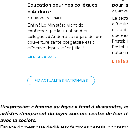
Education pour nos collègues
pour la
29 juin 2
d’Andorre !
6 juillet 2026
-
National
Le sect
difficul
Enfin ! Le Ministère vient de
et au-d
confirmer que la situation des
opérées
collègues d’Andorre au regard de leur
l’instab
couverture santé obligatoire était
l’instabi
effective depuis le 1er juillet !…
notam
Lire la suite →
Lire la 
+ D’ACTUALITÉS NATIONALES
L’expression « femme au foyer » tend à disparaitre, 
artistes s’emparent du foyer comme centre de leur réfl
avec la société.
Espace domestique dédié aux femmes depuis longtemps, l