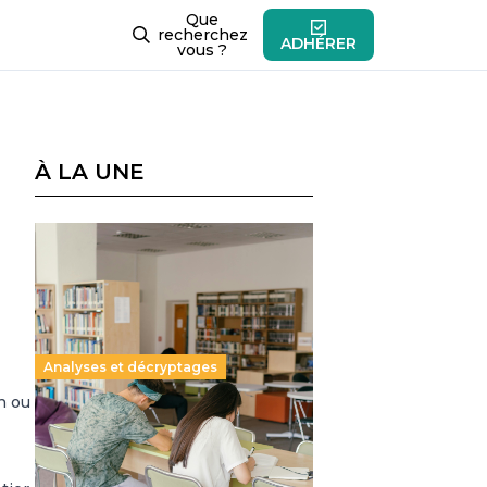
Que
recherchez
ADHÉRER
vous ?
À LA UNE
Analyses et décryptages
n ou
Supérieur privé : une dérive
qui met à mal la promesse
républicaine