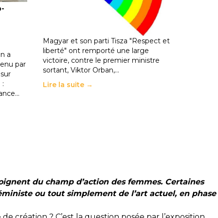
o-
les politiques éducatives, aussi !
25 juin 2026
-
National
En Hongrie, le conservateur Peter
Magyar et son parti Tisza "Respect et
liberté" ont remporté une large
n a
victoire, contre le premier ministre
enu par
sortant, Viktor Orban,…
 sur
 :
Lire la suite →
rance…
éloignent du champ d’action des femmes. Certaines
féministe ou tout simplement de l’art actuel, en phase
 création ? C’est la question posée par l’exposition