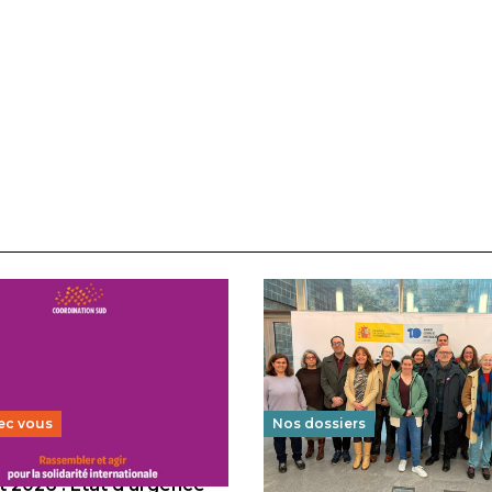
ec vous
Nos dossiers
 2026 : État d’urgence
Éducation au vivre-ensem