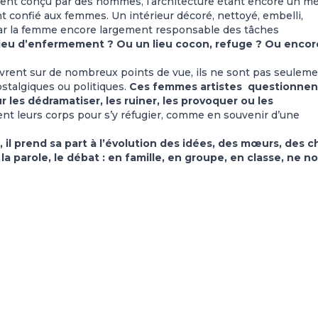
uvent conçu par des hommes, l’architecture étant encore un mé
ent confié aux femmes. Un intérieur décoré, nettoyé, embelli,
par la femme encore largement responsable des tâches
lieu d’enfermement ? Ou un lieu cocon, refuge ? Ou encor
uvrent sur de nombreux points de vue, ils ne sont pas seulem
stalgiques ou politiques.
Ces femmes artistes questionnen
r les dédramatiser, les ruiner, les provoquer ou les
t leurs corps pour s’y réfugier, comme en souvenir d’une
il prend sa part à l’évolution des idées, des mœurs, des c
t la parole, le débat : en famille, en groupe, en classe, ne n