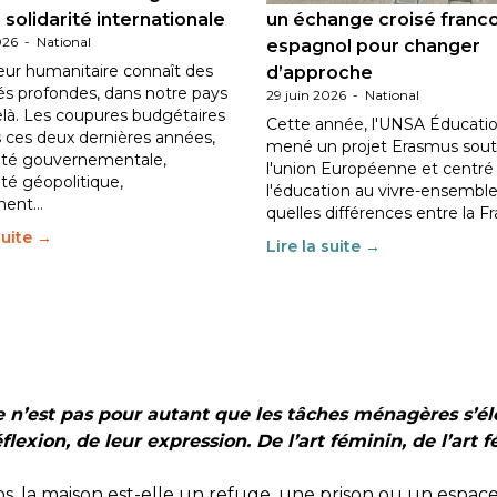
 solidarité internationale
un échange croisé franc
026
-
National
espagnol pour changer
eur humanitaire connaît des
d’approche
tés profondes, dans notre pays
29 juin 2026
-
National
elà. Les coupures budgétaires
Cette année, l'UNSA Éducatio
 ces deux dernières années,
mené un projet Erasmus sout
ilité gouvernementale,
l'union Européenne et centré
lité géopolitique,
l'éducation au vivre-ensemble
ment…
quelles différences entre la F
suite →
Lire la suite →
ce n’est pas pour autant que les tâches ménagères s’
exion, de leur expression. De l’art féminin, de l’art 
a maison est-elle un refuge, une prison ou un espace de