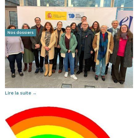
Nos dossiers
Éducation au vivre-ensemble : un échange croisé
franco-espagnol pour changer d’approche
29 juin 2026
-
National
Cette année, l'UNSA Éducation a mené un projet Erasmus
soutenu par l'union Européenne et centré sur l'éducation
au vivre-ensemble : quelles différences entre la France…
Lire la suite →