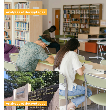
Analyses et décryptages
Supérieur privé : une dérive qui met à mal la
promesse républicaine
11 juillet 2026
-
National
Le projet de loi sur la régulation de l’enseignement
supérieur privé met en lumière l’amplification d’un système
qui relègue l’acte pédagogique au superfétatoire, voire à…
Lire la suite →
Analyses et décryptages