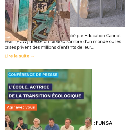
258 millions d’enfants victimes de la guerre, des
chocs climatiques et des déplacements de
population
11 juillet 2026
-
National
Un nouveau rapport mondial publié par Education Cannot
Wait (ECW) dresse un tableau sombre d’un monde où les
crises privent des millions d’enfants de leur…
Lire la suite →
Agir avec vous
Transition écologique de l’éducation : l’UNSA