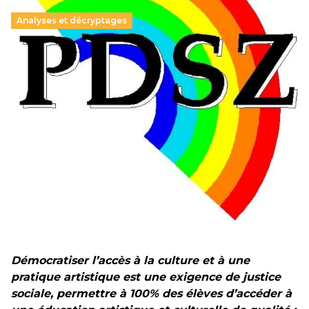
Analyses et décryptages
Hongrie : du changement pour les politiques
éducatives, aussi !
25 juin 2026
-
National
En Hongrie, le conservateur Peter Magyar et son parti
Tisza "Respect et liberté" ont remporté une large victoire,
contre le premier ministre sortant, Viktor Orban,…
Lire la suite →
+ D’ACTUALITÉS NATIONALES
Démocratiser l’accès à la culture et à une
pratique artistique est une exigence de justice
sociale, permettre à 100% des élèves d’accéder à