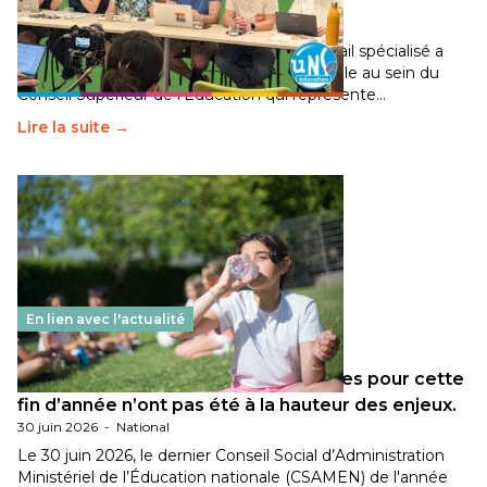
Éducation fait bouger les lignes
30 juin 2026
-
National
Pendant plusieurs mois, un groupe de travail spécialisé a
travaillé sur la transition écologique de l’Ecole au sein du
Conseil Supérieur de l’Éducation qui représente…
Lire la suite →
En lien avec l'actualité
Les décisions ministérielles attendues pour cette
fin d’année n’ont pas été à la hauteur des enjeux.
30 juin 2026
-
National
Le 30 juin 2026, le dernier Conseil Social d’Administration
Ministériel de l’Éducation nationale (CSAMEN) de l'année