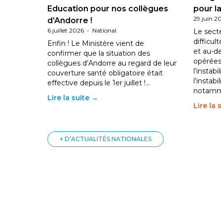
Education pour nos collègues
pour la
29 juin 2
d’Andorre !
6 juillet 2026
-
National
Le sect
difficul
Enfin ! Le Ministère vient de
et au-d
confirmer que la situation des
opérées
collègues d’Andorre au regard de leur
l’instab
couverture santé obligatoire était
l’instabi
effective depuis le 1er juillet !…
notam
Lire la suite →
Lire la 
+ D’ACTUALITÉS NATIONALES