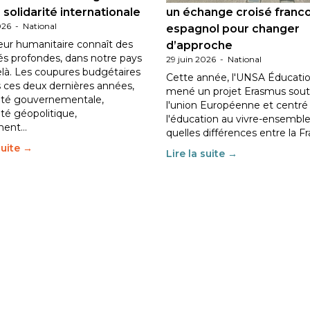
 solidarité internationale
un échange croisé franc
026
-
National
espagnol pour changer
eur humanitaire connaît des
d’approche
tés profondes, dans notre pays
29 juin 2026
-
National
elà. Les coupures budgétaires
Cette année, l'UNSA Éducatio
 ces deux dernières années,
mené un projet Erasmus sout
ilité gouvernementale,
l'union Européenne et centré
lité géopolitique,
l'éducation au vivre-ensemble
ment…
quelles différences entre la F
suite →
Lire la suite →