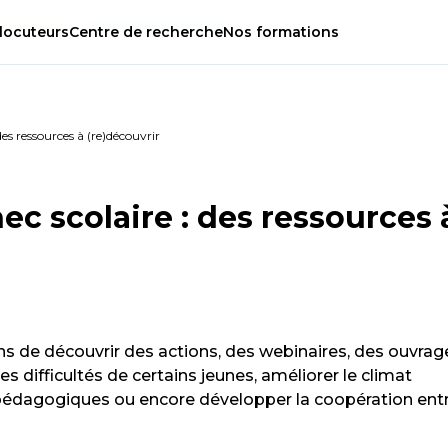
locuteurs
Centre
de
recherche
Nos
formations
 des ressources à (re)découvrir
hec scolaire : des ressources 
s de découvrir des actions, des webinaires, des ouvrag
es difficultés de certains jeunes, améliorer le climat
s pédagogiques ou encore développer la coopération ent