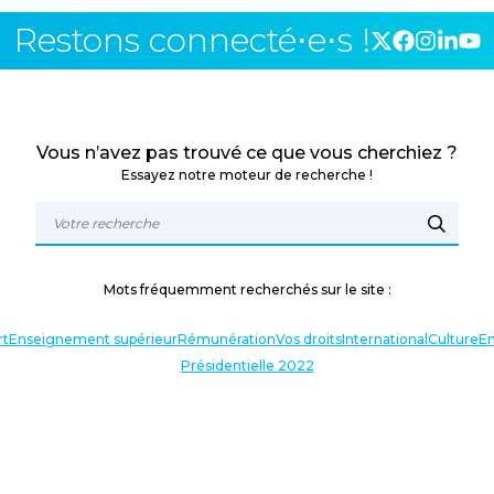
Restons connecté⋅e⋅s !
Vous n’avez pas trouvé ce que vous cherchiez ?
Essayez notre moteur de recherche !
Mots fréquemment recherchés sur le site :
rt
Enseignement supérieur
Rémunération
Vos droits
International
Culture
En
Présidentielle 2022
TERLOCUTEURS
NOS THÉMATIQUES