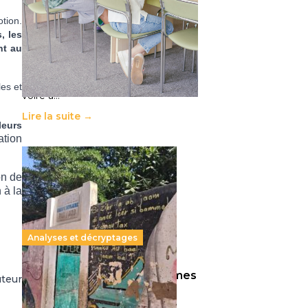
11 juillet 2026
-
National
otion.
Le projet de loi sur la régulation de
, les
l’enseignement supérieur privé met
nt au
en lumière l’amplification d’un
système qui relègue l’acte
pédagogique au superfétatoire,
les et
voire à…
Lire la suite →
leurs
ation
on de
 à la
Analyses et décryptages
258 millions d’enfants victimes
uteur
de la guerre, des chocs