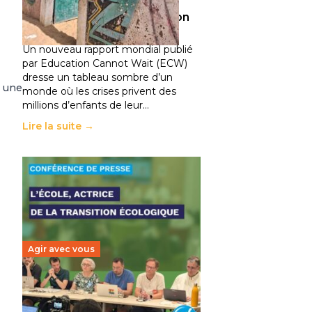
climatiques et des
déplacements de population
11 juillet 2026
-
National
Un nouveau rapport mondial publié
par Education Cannot Wait (ECW)
dresse un tableau sombre d’un
s une
monde où les crises privent des
millions d’enfants de leur…
Lire la suite →
Agir avec vous
Transition écologique de
l’éducation : l’UNSA Éducation