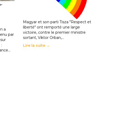
o-
les politiques éducatives, aussi !
25 juin 2026
-
National
En Hongrie, le conservateur Peter
Magyar et son parti Tisza "Respect et
liberté" ont remporté une large
n a
victoire, contre le premier ministre
enu par
sortant, Viktor Orban,…
 sur
 :
Lire la suite →
rance…