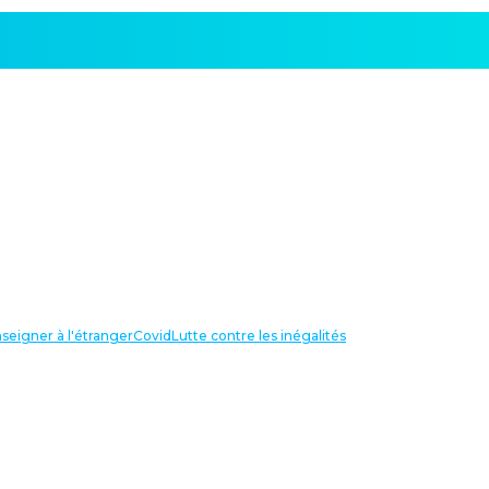
seigner à l'étranger
Covid
Lutte contre les inégalités
LIENS UTILES