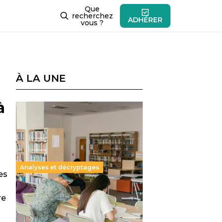
Que
recherchez
ADHÉRER
vous ?
À LA UNE
à
Analyses et décryptages
es
Supérieur privé : une dérive
re
qui met à mal la promesse
républicaine