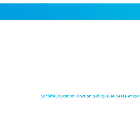
Société
Éducation
Fonction publique
Jeunesse et spo
VOS IN