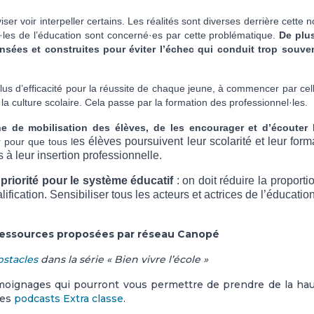
ser voir interpeller certains. Les réalités sont diverses derrière cette n
·les de l’éducation sont concerné·es par cette problématique.
De plus
nsées et construites pour éviter l’échec qui conduit trop souve
plus d’efficacité pour la réussite de chaque jeune, à commencer par cel
 la culture scolaire. Cela passe par la formation des professionnel·les.
he de mobilisation des élèves, de les encourager et d’écouter 
es
élèves
poursuiv
ent
leur scolarité et leur form
 pour que tous l
s à leur insertion professionnelle.
priorité pour
l
e système éducatif
: on
doit
r
éduire la proporti
lification
. Sensibiliser tous les acteurs et actrices de l’éducation
 ressources proposées par réseau Canopé
bstacle
s
dans la série « Bien vivre l’école »
moignages qui pourront vous permettre de prendre de la ha
des
podcasts
Extra classe
.