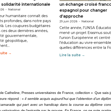
 solidarité internationale
un échange croisé franc
026
-
National
espagnol pour changer
eur humanitaire connaît des
d’approche
tés profondes, dans notre pays
29 juin 2026
-
National
elà. Les coupures budgétaires
Cette année, l'UNSA Éducatio
 ces deux dernières années,
mené un projet Erasmus sout
ilité gouvernementale,
l'union Européenne et centré
lité géopolitique,
l'éducation au vivre-ensemble
ment…
quelles différences entre la F
suite →
Lire la suite →
le Catheline, Presses universitaires de France, collection « Que sais
teure répond : «
il semble acquis aujourd’hui que l’obtention d’un diplô
r un camarade qui part avec un handicap dans la course au diplôme con
a valorisation de l’entraide par le groupe. En France, on ne note prat