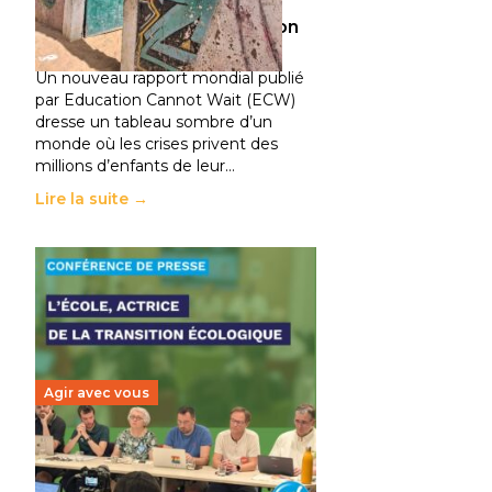
climatiques et des
déplacements de population
11 juillet 2026
-
National
Un nouveau rapport mondial publié
par Education Cannot Wait (ECW)
dresse un tableau sombre d’un
monde où les crises privent des
millions d’enfants de leur…
Lire la suite →
Agir avec vous
Transition écologique de
l’éducation : l’UNSA Éducation