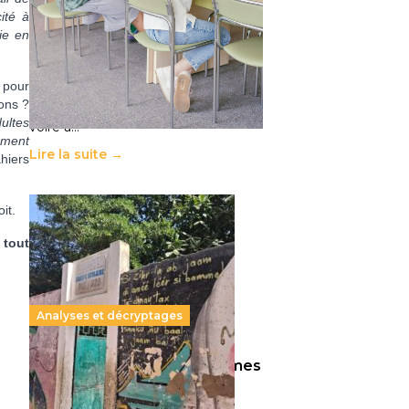
11 juillet 2026
-
National
ité à
vie en
Le projet de loi sur la régulation de
l’enseignement supérieur privé met
en lumière l’amplification d’un
s pour
système qui relègue l’acte
ons ?
pédagogique au superfétatoire,
ultes
voire à…
ement
Lire la suite →
hiers
it.
 tout
Analyses et décryptages
258 millions d’enfants victimes
de la guerre, des chocs