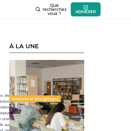
Que
recherchez
ADHÉRER
vous ?
À LA UNE
es de
Analyses et décryptages
ssion
ention
tatut
Supérieur privé : une dérive
ue une
qui met à mal la promesse
le au
républicaine
il de