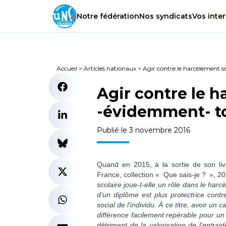
Notre
fédération
Nos
syndicats
Vos
inter
Accueil
>
Articles nationaux
>
Agir contre le harcèlement sc
Agir contre le h
-évidemment- to
Publié le 3 novembre 2016
Quand en 2015, à la sortie de son li
France, collection « Que sais-je ? », 
scolaire joue-t-elle un rôle dans le harc
d’un diplôme est plus protectrice cont
social de l’individu. À ce titre, avoir 
différence facilement repérable pour un
détriment de la valorisation de l’entra