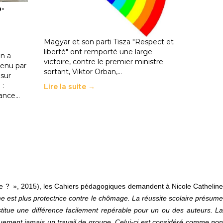
o-
les politiques éducatives, aussi !
25 juin 2026
-
National
En Hongrie, le conservateur Peter
Magyar et son parti Tisza "Respect et
liberté" ont remporté une large
n a
victoire, contre le premier ministre
enu par
sortant, Viktor Orban,…
 sur
 :
Lire la suite →
rance…
-je ? », 2015), les Cahiers pédagogiques demandent à Nicole Cathelin
me est plus protectrice contre le chômage. La réussite scolaire présum
stitue une différence facilement repérable pour un ou des auteurs. La
iquement jamais un travail de groupe. Celui-ci est considéré comme non