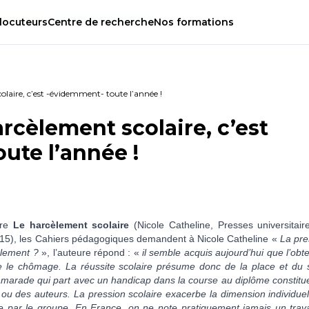
locuteurs
Centre
de
recherche
Nos
formations
olaire, c’est -évidemment- toute l’année !
arcèlement scolaire, c’est
ute l’année !
vre
Le harcèlement scolaire
(Nicole Catheline, Presses universitair
2015), les Cahiers pédagogiques demandent à Nicole Catheline «
La pre
èlement ?
», l’auteure répond : «
il semble acquis aujourd’hui que l’obt
re le chômage. La réussite scolaire présume donc de la place et du s
un camarade qui part avec un handicap dans la course au diplôme constit
 ou des auteurs. La pression scolaire exacerbe la dimension individuel
ide par le groupe. En France, on ne note pratiquement jamais un trava