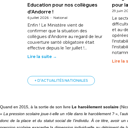
Education pour nos collègues
pour la
29 juin 2
d’Andorre !
6 juillet 2026
-
National
Le sect
difficul
Enfin ! Le Ministère vient de
et au-d
confirmer que la situation des
opérées
collègues d’Andorre au regard de leur
l’instab
couverture santé obligatoire était
l’instabi
effective depuis le 1er juillet !…
notam
Lire la suite →
Lire la 
+ D’ACTUALITÉS NATIONALES
Quand en 2015, à la sortie de son livre
Le harcèlement scolaire
(Nico
«
La pression scolaire joue-t-elle un rôle dans le harcèlement ?
», l’au
donc de la place et du statut social de l’individu. À ce titre, avoi
pression scolaire exacerbe la dimension individuelle au détriment de l