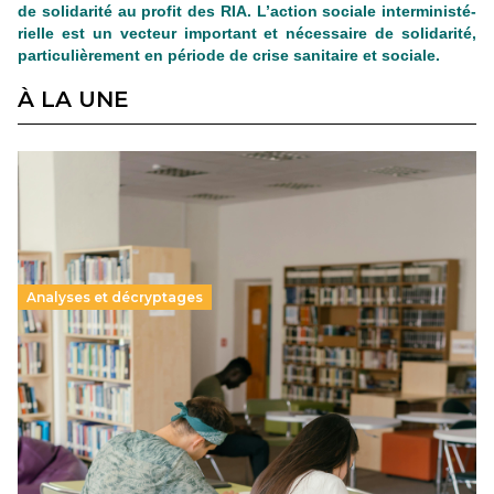
de soli­da­rité au profit des RIA. L’action sociale inter­mi­nis­té­
rielle est un vec­teur impor­tant et néces­saire de soli­da­rité,
par­ti­cu­liè­re­ment en période de crise sani­taire et sociale.
À LA UNE
Analyses et décryptages
Supérieur privé : une dérive qui met à mal la
promesse républicaine
11 juillet 2026
-
National
Le projet de loi sur la régulation de l’enseignement
supérieur privé met en lumière l’amplification d’un système
qui relègue l’acte pédagogique au superfétatoire, voire à…