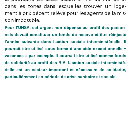
dans les zones dans les­quel­les trou­ver un loge­
ment à prix décent relève pour les agents de la mis­
sion impos­si­ble.
Pour l’UNSA, cet argent non dépensé au profit des per­son­
nels devrait cons­ti­tuer un fonds de réserve et être réin­jecté
l’année sui­vante dans l’action sociale inter­mi­nis­té­rielle. Il
pour­rait être uti­lisé sous forme d’une aide excep­tion­nelle «
vacan­ces » par exem­ple. Il pour­rait être uti­lisé comme fonds
de soli­da­rité au profit des RIA. L’action sociale inter­mi­nis­té­
rielle est un vec­teur impor­tant et néces­saire de soli­da­rité,
par­ti­cu­liè­re­ment en période de crise sani­taire et sociale.