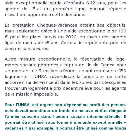
aide excep­tion­nelle garde d’enfants 6-12 ans, pour les
agents de l’État en pre­mière ligne. Aucune réponse
n’avait été appor­tée à cette demande.
La pres­ta­tion Chèques-vacan­ces atteint ses objec­tifs,
mais seu­le­ment grâce à une aide excep­tion­nelle de 100
€ pour les plans servis en 2020, en faveur des agents
âgés de moins de 45 ans. Cette aide repré­sente près de
cinq mil­lions d’euros.
Autre mesure excep­tion­nelle, la réser­va­tion de loge­
ments sociaux péren­nes a repris en Ile de France pour
un mon­tant de 3 mil­lions d’euros, ce qui repré­sente 150
loge­ments. L’UNSA reven­di­que la pour­suite de cette
action en Ile de France et dans les zones dans les­quel­les
trou­ver un loge­ment à prix décent relève pour les agents
de la mis­sion impos­si­ble.
Pour l’UNSA, cet argent non dépensé au profit des per­son­
nels devrait cons­ti­tuer un fonds de réserve et être réin­jecté
l’année sui­vante dans l’action sociale inter­mi­nis­té­rielle. Il
pour­rait être uti­lisé sous forme d’une aide excep­tion­nelle «
vacan­ces » par exem­ple. Il pour­rait être uti­lisé comme fonds