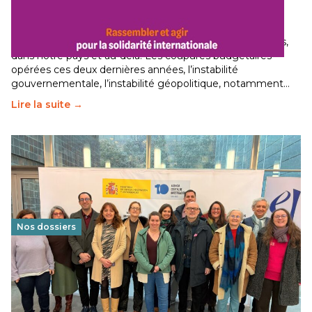
internationale
29 juin 2026
-
National
Le secteur humanitaire connaît des difficultés profondes,
dans notre pays et au-delà. Les coupures budgétaires
opérées ces deux dernières années, l’instabilité
gouvernementale, l’instabilité géopolitique, notamment…
Lire la suite →
Nos dossiers
Éducation au vivre-ensemble : un échange croisé
franco-espagnol pour changer d’approche
29 juin 2026
-
National