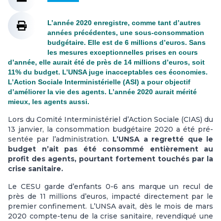
L’année 2020 enregistre, comme tant d’autres
années précédentes, une sous-consommation
budgétaire. Elle est de 6 millions d’euros. Sans
les mesures exceptionnelles prises en cours
d’année, elle aurait été de près de 14 millions d’euros, soit
11% du budget. L’UNSA juge inacceptables ces économies.
L’Action Sociale Interministérielle (ASI) a pour objectif
d’améliorer la vie des agents. L’année 2020 aurait mérité
mieux, les agents aussi.
Lors du Comité Interministériel d’Action Sociale (CIAS) du
13 jan­vier, la consom­ma­tion bud­gé­taire 2020 a été pré­
sen­tée par l’admi­nis­tra­tion.
L’UNSA a regretté que le
budget n’ait pas été consommé entiè­re­ment au
profit des agents, pour­tant for­te­ment tou­chés par la
crise sani­taire.
Le CESU garde d’enfants 0-6 ans marque un recul de
près de 11 mil­lions d’euros, impacté direc­te­ment par le
pre­mier confi­ne­ment. L’UNSA avait, dès le mois de mars
2020 compte-tenu de la crise sani­taire, reven­di­qué une