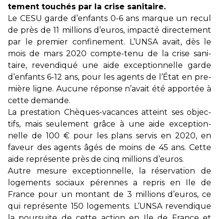
te­ment tou­chés par la crise sani­taire.
Le CESU garde d’enfants 0-6 ans marque un recul
de près de 11 mil­lions d’euros, impacté direc­te­ment
par le pre­mier confi­ne­ment. L’UNSA avait, dès le
mois de mars 2020 compte-tenu de la crise sani­
taire, reven­di­qué une aide excep­tion­nelle garde
d’enfants 6-12 ans, pour les agents de l’État en pre­
mière ligne. Aucune réponse n’avait été appor­tée à
cette demande.
La pres­ta­tion Chèques-vacan­ces atteint ses objec­
tifs, mais seu­le­ment grâce à une aide excep­tion­
nelle de 100 € pour les plans servis en 2020, en
faveur des agents âgés de moins de 45 ans. Cette
aide repré­sente près de cinq mil­lions d’euros.
Autre mesure excep­tion­nelle, la réser­va­tion de
loge­ments sociaux péren­nes a repris en Ile de
France pour un mon­tant de 3 mil­lions d’euros, ce
qui repré­sente 150 loge­ments. L’UNSA reven­di­que
la pour­suite de cette action en Ile de France et