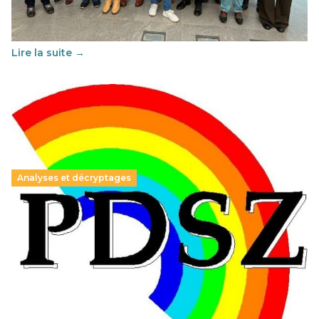
Cette année, l'UNSA Éducation a mené un projet Erasmus
soutenu par l'union Européenne et centré sur l'éducation
au vivre-ensemble : quelles différences entre la France…
Lire la suite →
Analyses et décryptages
Hongrie : du changement pour les politiques
éducatives, aussi !
25 juin 2026
-
National
En Hongrie, le conservateur Peter Magyar et son parti
Tisza "Respect et liberté" ont remporté une large victoire,
contre le premier ministre sortant, Viktor Orban,…
Lire la suite →