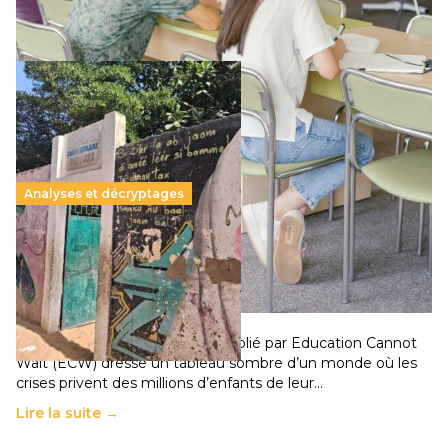
Lire la suite →
Analyses et décryptages
258 millions d’enfants victimes de la guerre, des
chocs climatiques et des déplacements de
population
11 juillet 2026
-
National
Un nouveau rapport mondial publié par Education Cannot
Wait (ECW) dresse un tableau sombre d’un monde où les
crises privent des millions d’enfants de leur…
Lire la suite →