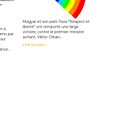
o-
les politiques éducatives, aussi !
25 juin 2026
-
National
En Hongrie, le conservateur Peter
Magyar et son parti Tisza "Respect et
liberté" ont remporté une large
n a
victoire, contre le premier ministre
enu par
sortant, Viktor Orban,…
 sur
 :
Lire la suite →
rance…