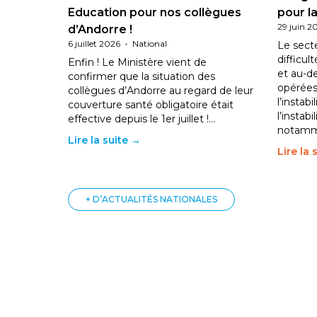
Education pour nos collègues
pour la
29 juin 2
d’Andorre !
6 juillet 2026
-
National
Le sect
difficul
Enfin ! Le Ministère vient de
et au-d
confirmer que la situation des
opérées
collègues d’Andorre au regard de leur
l’instab
couverture santé obligatoire était
l’instabi
effective depuis le 1er juillet !…
notam
Lire la suite →
Lire la 
+ D’ACTUALITÉS NATIONALES