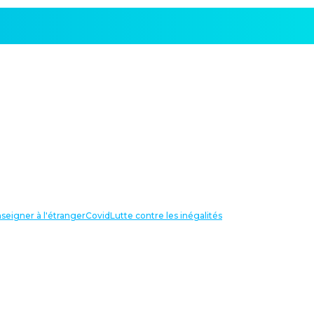
seigner à l'étranger
Covid
Lutte contre les inégalités
LIENS UTILES