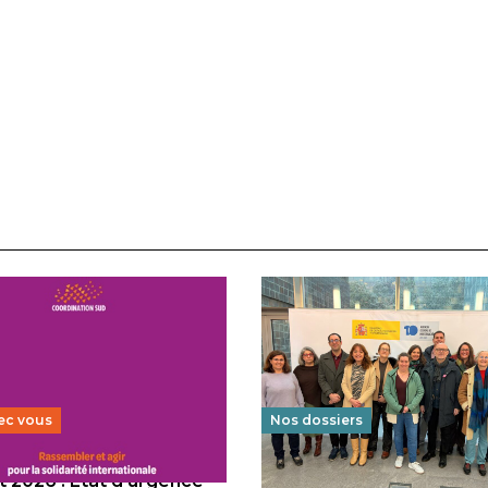
ec vous
Nos dossiers
 2026 : État d’urgence
Éducation au vivre-ensem