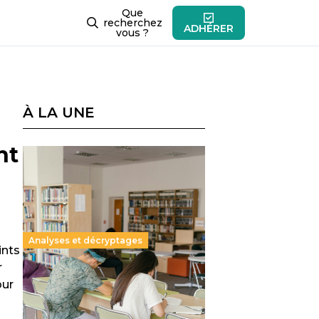
Que
recherchez
ADHÉRER
vous ?
À LA UNE
nt
Analyses et décryptages
ints
r
Supérieur privé : une dérive
our
qui met à mal la promesse
républicaine