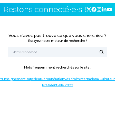
Restons connecté⋅e⋅s !
Vous n’avez pas trouvé ce que vous cherchiez ?
Essayez notre moteur de recherche !
Mots fréquemment recherchés sur le site :
rt
Enseignement supérieur
Rémunération
Vos droits
International
Culture
En
Présidentielle 2022
TERLOCUTEURS
NOS THÉMATIQUES