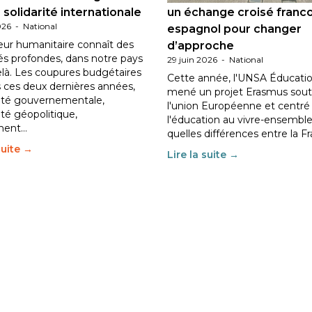
 solidarité internationale
un échange croisé franc
026
-
National
espagnol pour changer
eur humanitaire connaît des
d’approche
tés profondes, dans notre pays
29 juin 2026
-
National
elà. Les coupures budgétaires
Cette année, l'UNSA Éducatio
 ces deux dernières années,
mené un projet Erasmus sout
ilité gouvernementale,
l'union Européenne et centré
lité géopolitique,
l'éducation au vivre-ensemble
ment…
quelles différences entre la F
suite →
Lire la suite →