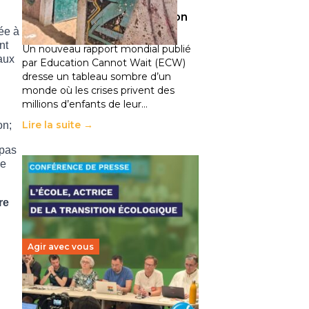
climatiques et des
déplacements de population
ée à
11 juillet 2026
-
National
nt
Un nouveau rapport mondial publié
aux
par Education Cannot Wait (ECW)
dresse un tableau sombre d’un
monde où les crises privent des
millions d’enfants de leur…
Lire la suite →
on;
 pas
le
re
Agir avec vous
Transition écologique de
l’éducation : l’UNSA Éducation