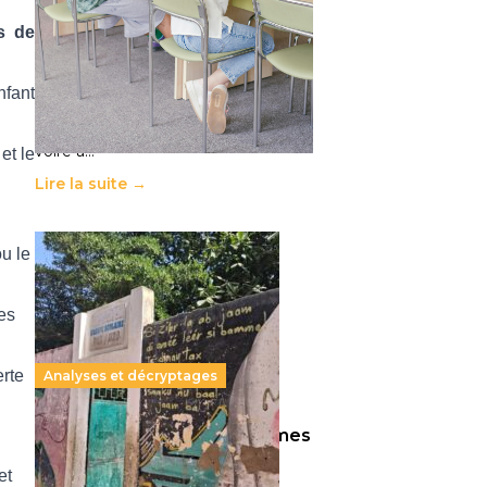
11 juillet 2026
-
National
s de
Le projet de loi sur la régulation de
l’enseignement supérieur privé met
en lumière l’amplification d’un
nfant
système qui relègue l’acte
pédagogique au superfétatoire,
voire à…
et le
Lire la suite →
u le
des
erte
Analyses et décryptages
258 millions d’enfants victimes
de la guerre, des chocs
et