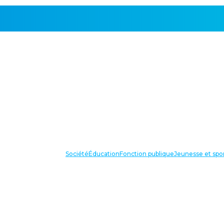
Société
Éducation
Fonction publique
Jeunesse et spo
VOS IN