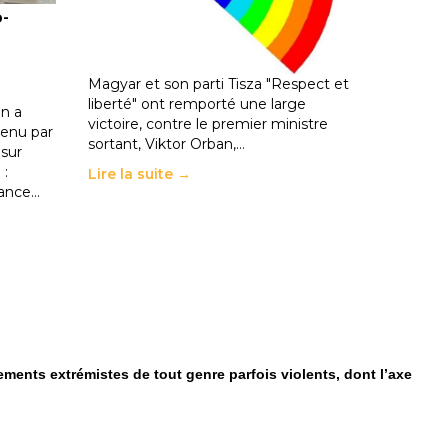
o-
les politiques éducatives, aussi !
25 juin 2026
-
National
En Hongrie, le conservateur Peter
Magyar et son parti Tisza "Respect et
liberté" ont remporté une large
n a
victoire, contre le premier ministre
enu par
sortant, Viktor Orban,…
 sur
 :
Lire la suite →
rance…
ents extrémistes de tout genre parfois violents, dont l’axe