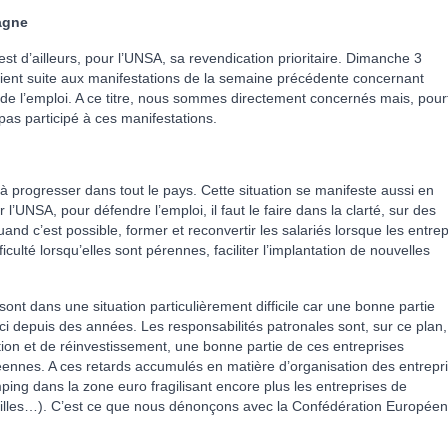
agne
’est d’ailleurs, pour l’UNSA, sa revendication prioritaire. Dimanche 3
ient suite aux manifestations de la semaine précédente concernant
e de l’emploi. A ce titre, nous sommes directement concernés mais, pour
as participé à ces manifestations.
 à progresser dans tout le pays. Cette situation se manifeste aussi en
’UNSA, pour défendre l’emploi, il faut le faire dans la clarté, sur des
uand c’est possible, former et reconvertir les salariés lorsque les entre
iculté lorsqu’elles sont pérennes, faciliter l’implantation de nouvelles
ont dans une situation particulièrement difficile car une bonne partie
ceci depuis des années. Les responsabilités patronales sont, sur ce plan,
ion et de réinvestissement, une bonne partie de ces entreprises
éennes. A ces retards accumulés en matière d’organisation des entrepr
ing dans la zone euro fragilisant encore plus les entreprises de
olailles…). C’est ce que nous dénonçons avec la Confédération Europée