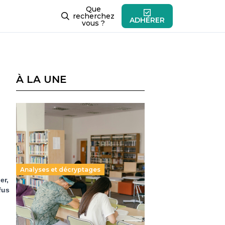
Que
recherchez
ADHÉRER
vous ?
À LA UNE
Analyses et décryptages
er,
fus
Supérieur privé : une dérive
qui met à mal la promesse
républicaine