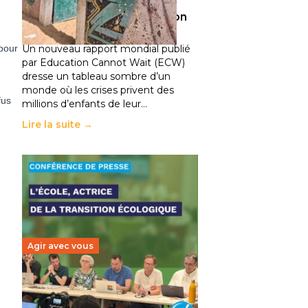
climatiques et des
déplacements de population
11 juillet 2026
-
National
pour
Un nouveau rapport mondial publié
par Education Cannot Wait (ECW)
dresse un tableau sombre d’un
monde où les crises privent des
fus
millions d’enfants de leur…
Lire la suite →
Agir avec vous
Transition écologique de
l’éducation : l’UNSA Éducation