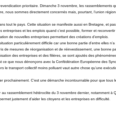
sa revendication prioritaire. Dimanche 3 novembre, les rassemblements q
 titre, nous sommes directement concernés mais, pourtant, l’union régio
ans tout le pays. Cette situation se manifeste aussi en Bretagne, et p
er les entreprises et les emplois quand c’est possible, former et reconvert
lantation de nouvelles entreprises permettant des créations d’emplois.
uation particulièrement difficile car une bonne partie d’entre elles n’a
pris de mesures de réorganisation et de réinvestissement, une bonne pa
ation des entreprises et des filières, se sont ajoutés des phénomènes
C’est ce que nous dénonçons avec la Confédération Européenne des Synd
ers le transport collectif moins polluant vaut autre chose qu’une exécu
uler prochainement. C’est une démarche incontournable pour que tous 
per au rassemblement hétéroclite du 3 novembre dernier, notamment à
ui permet justement d’aider les citoyens et les entreprises en difficulté.