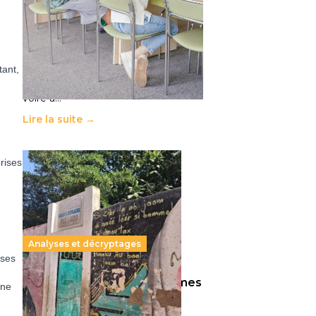
11 juillet 2026
-
National
Le projet de loi sur la régulation de
l’enseignement supérieur privé met
en lumière l’amplification d’un
tant,
système qui relègue l’acte
pédagogique au superfétatoire,
voire à…
Lire la suite →
prises
Analyses et décryptages
ises
258 millions d’enfants victimes
nne
de la guerre, des chocs