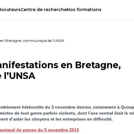
locuteurs
Centre
de
recherche
Nos
formations
s en Bretagne, communiqué de l’UNSA
nifestations en Bretagne,
 l’UNSA
semblement hétéroclite du 3 novembre dernier, notamment à Quimp
tes de tout genre parfois violents, dont l’axe central était le re
ment d’aider les citoyens et les entreprises en difficulté.
niqué de presse du 5 novembre 2013