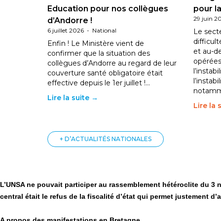
Education pour nos collègues
pour la
29 juin 2
d’Andorre !
6 juillet 2026
-
National
Le sect
difficul
Enfin ! Le Ministère vient de
et au-d
confirmer que la situation des
opérées
collègues d’Andorre au regard de leur
l’instab
couverture santé obligatoire était
l’instabi
effective depuis le 1er juillet !…
notam
Lire la suite →
Lire la 
+ D’ACTUALITÉS NATIONALES
L’UNSA ne pouvait participer au rassemblement hétéroclite du 3 
central était le refus de la fiscalité d’état qui permet justement d’a
A propos des manifestations en Bretagne