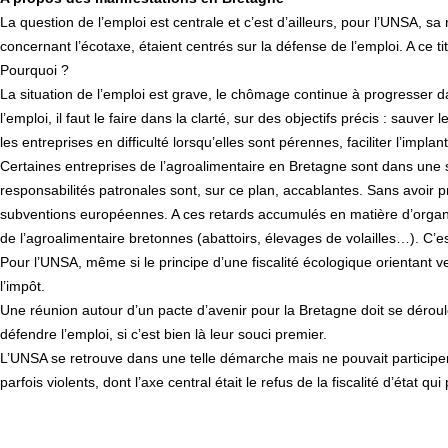
La question de l’emploi est centrale et c’est d’ailleurs, pour l’UNSA, 
concernant l’écotaxe, étaient centrés sur la défense de l’emploi. A ce
Pourquoi ?
La situation de l’emploi est grave, le chômage continue à progresser d
l’emploi, il faut le faire dans la clarté, sur des objectifs précis : sauv
les entreprises en difficulté lorsqu’elles sont pérennes, faciliter l’imp
Certaines entreprises de l’agroalimentaire en Bretagne sont dans une sit
responsabilités patronales sont, sur ce plan, accablantes. Sans avoir 
subventions européennes. A ces retards accumulés en matière d’organis
de l’agroalimentaire bretonnes (abattoirs, élevages de volailles…). 
Pour l’UNSA, même si le principe d’une fiscalité écologique orientant v
l’impôt.
Une réunion autour d’un pacte d’avenir pour la Bretagne doit se déro
défendre l’emploi, si c’est bien là leur souci premier.
L’UNSA se retrouve dans une telle démarche mais ne pouvait partici
parfois violents, dont l’axe central était le refus de la fiscalité d’état q