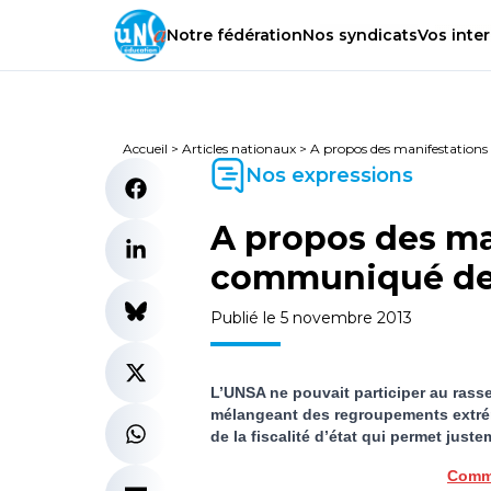
Notre
fédération
Nos
syndicats
Vos
inter
Accueil
>
Articles nationaux
>
A propos des manifestation
Nos expressions
A propos des ma
communiqué de
Publié le 5 novembre 2013
L’UNSA ne pouvait participer au ras
mélangeant des regroupements extrémis
de la fiscalité d’état qui permet juste
Commu