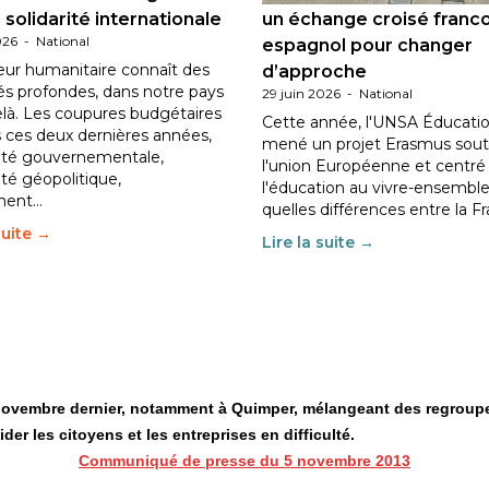
 solidarité internationale
un échange croisé franc
026
-
National
espagnol pour changer
eur humanitaire connaît des
d’approche
tés profondes, dans notre pays
29 juin 2026
-
National
elà. Les coupures budgétaires
Cette année, l'UNSA Éducatio
 ces deux dernières années,
mené un projet Erasmus sout
ilité gouvernementale,
l'union Européenne et centré
lité géopolitique,
l'éducation au vivre-ensemble
ment…
quelles différences entre la F
suite →
Lire la suite →
novembre dernier, notamment à Quimper, mélangeant des regroupem
ider les citoyens et les entreprises en difficulté.
Communiqué de presse du 5 novembre 2013