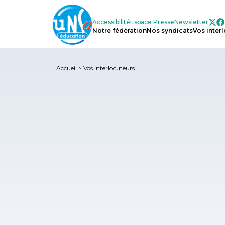
Accessibilité
Espace
Presse
Newsletter
Notre
fédération
Nos
syndicats
Vos
inter
Accueil
>
Vos interlocuteurs