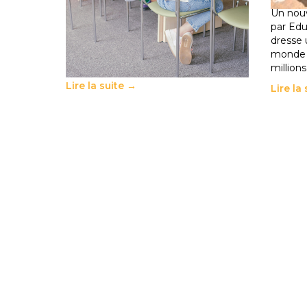
l’enseignement supérieur privé met
Un nouv
en lumière l’amplification d’un
par Ed
système qui relègue l’acte
dresse 
pédagogique au superfétatoire, voire
monde o
à…
million
Lire la suite →
Lire la