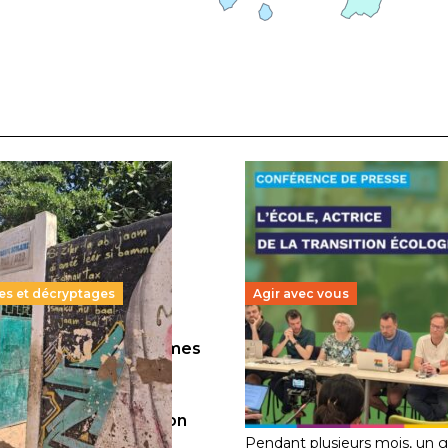
es et décryptages
Agir avec vous
llions d’enfants victimes
Transition écologique d
guerre, des chocs
l’éducation : l’UNSA Édu
iques et des
fait bouger les lignes
30 juin 2026
–
National
cements de population
 2026
–
National
Pendant plusieurs mois, un 