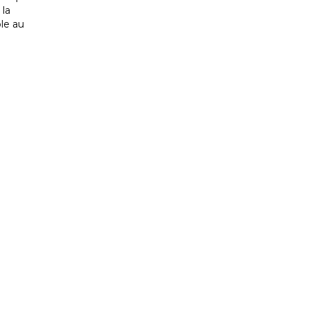
 la
ole au