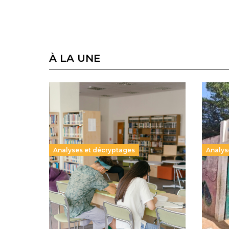
À LA UNE
Analyses et décryptages
Analys
Supérieur privé : une dérive qui
258 mi
met à mal la promesse
de la 
républicaine
climat
11 juillet 2026
–
National
dépla
11 juillet
Le projet de loi sur la régulation de