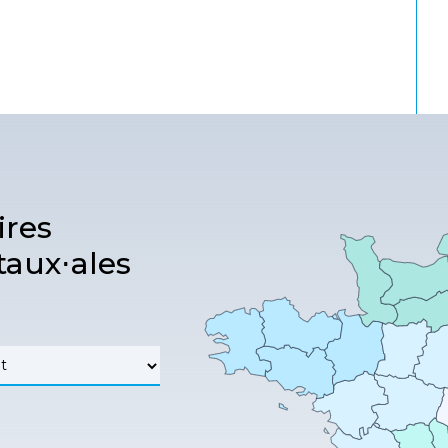
ires
aux⋅ales