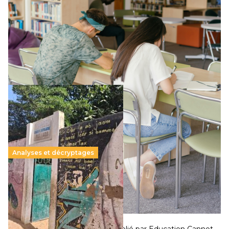
promesse républicaine
11 juillet 2026
–
National
Le projet de loi sur la régulation de l’enseignement
supérieur privé met en lumière l’amplification d’un système
qui relègue l’acte pédagogique au superfétatoire, voire à…
Lire la suite →
Analyses et décryptages
258 millions d’enfants victimes de la guerre, des
chocs climatiques et des déplacements de
population
11 juillet 2026
–
National
Un nouveau rapport mondial publié par Education Cannot