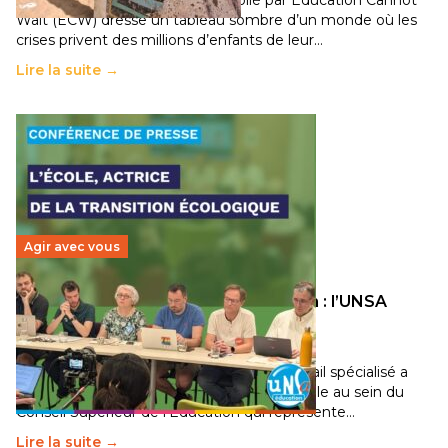
Wait (ECW) dresse un tableau sombre d’un monde où les
crises privent des millions d’enfants de leur…
Lire la suite →
Agir avec vous
Transition écologique de l’éducation : l’UNSA
Éducation fait bouger les lignes
30 juin 2026
–
National
Pendant plusieurs mois, un groupe de travail spécialisé a
travaillé sur la transition écologique de l’Ecole au sein du
Conseil Supérieur de l’Éducation qui représente…
Lire la suite →