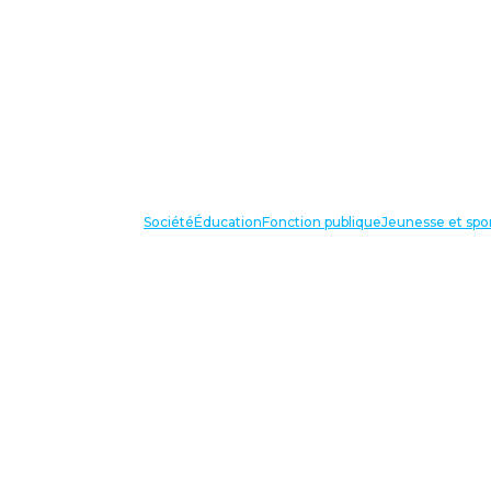
Société
Éducation
Fonction publique
Jeunesse et spo
VOS IN
87 bis avenue Georges Gosnat
94853 Ivry sur Seine Cedex
Tél:
01 56 20 29 50