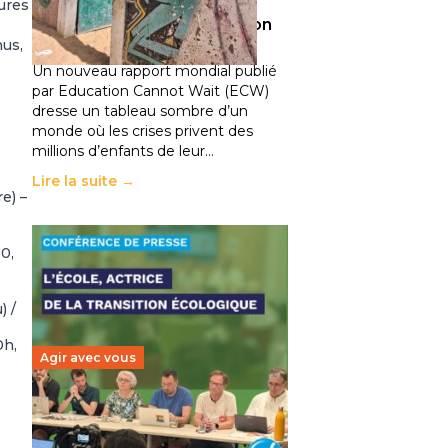
climatiques et des
sures
déplacements de population
nus,
11 juillet 2026
-
National
Un nouveau rapport mondial publié
par Education Cannot Wait (ECW)
dresse un tableau sombre d’un
monde où les crises privent des
millions d’enfants de leur…
Lire la suite →
e) –
0,
) /
0h,
Agir avec vous
Transition écologique de
l’éducation : l’UNSA Éducation