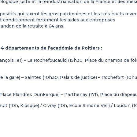
ogique juste et la réindustrialisation de la France et des me
spositifs qui taxent les gros patrimoines et les très hauts reve
t conditionnent fortement les aides aux entreprises
andon de la retraite à 64 ans.
4 départements de l’académie de Poitiers :
nçois 1er) – La Rochefoucauld (15h30, Place du champs de foir
 la gare) – Saintes (10h30, Palais de justice) – Rochefort (10h3
 Place Flandres Dunkerque) – Parthenay (17h, Place du drapeau
ault (10h, Kiosque) / Civray (10h, Ecole Simone Veil) / Loudun (1