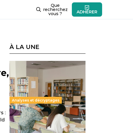
Que
recherchez
ADHÉRER
vous ?
À LA UNE
re,
Analyses et décryptages
s :
Supérieur privé : une dérive
ld
qui met à mal la promesse
républicaine