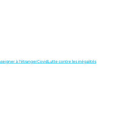
seigner à l'étranger
Covid
Lutte contre les inégalités
LIENS UTILES
NOS RECHERCHES
Centre Henri Aigueperse
INTERNATIONAL
Partir travailler à l’étranger
Internationale de l’éducation