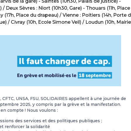
rvis de la gare) - Saintes (10h30, Palais de justice) -
 / Deux Sèvres : Niort (10h30, Gare) - Thouars (11h, Place
(17h, Place du drapeau) / Vienne : Poitiers (14h, Porte 
que) / Civray (10h, Ecole Simone Veil) / Loudun (10h, Mairie
, CFTC, UNSA, FSU, SOLIDAIRES appellent à une journée de
septembre 2025, y compris par la grève et la manifestation.
 en compte ! Nous voulons :
sions des services et des politiques publiques ;
t renforcer la solidarité