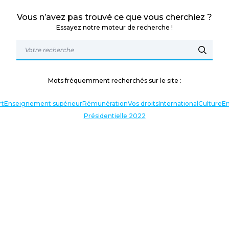
Vous n’avez pas trouvé ce que vous cherchiez ?
Essayez notre moteur de recherche !
Mots fréquemment recherchés sur le site :
rt
Enseignement supérieur
Rémunération
Vos droits
International
Culture
En
Présidentielle 2022
TERLOCUTEURS
NOS THÉMATIQUES
En lien avec l’actualité
Nos expressions
Agir avec vous
Analyses et décryptages