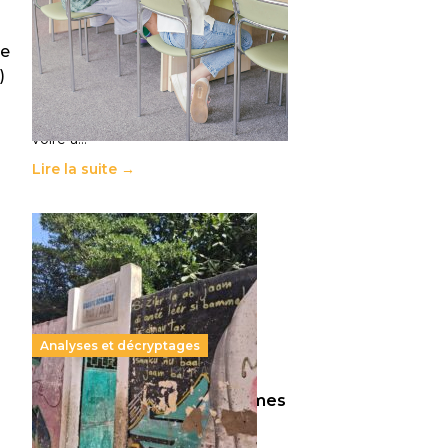
11 juillet 2026
-
National
Le projet de loi sur la régulation de
de
l’enseignement supérieur privé met
)
en lumière l’amplification d’un
système qui relègue l’acte
pédagogique au superfétatoire,
voire à…
Lire la suite →
Analyses et décryptages
258 millions d’enfants victimes
de la guerre, des chocs