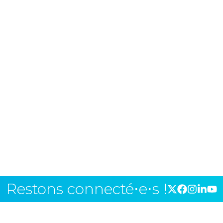
Restons connecté⋅e⋅s !