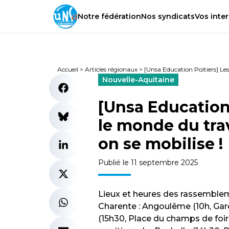
Notre
fédération
Nos
syndicats
Vos
inter
Accueil
>
Articles régionaux
>
[Unsa Education Poitiers] Les 
Nouvelle-Aquitaine
[Unsa Education 
le monde du trava
on se mobilise !
Publié le 11 septembre 2025
Lieux et heures des rassemblem
Charente : Angoulême (10h, Gare
(15h30, Place du champs de foi