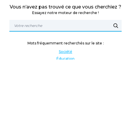
Vous n’avez pas trouvé ce que vous cherchiez ?
Essayez notre moteur de recherche !
Mots fréquemment recherchés sur le site :
Société
Éducation
Fonction publique
Jeunesse et sport
Enseignement supérieur
Rémunération
Vos droits
International
Culture
Enseigner à l'étranger
Covid
Lutte contre les inégalités