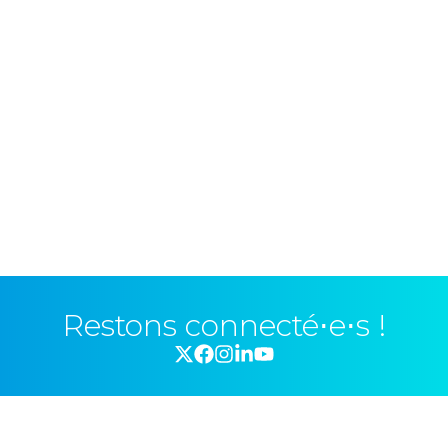
Restons connecté⋅e⋅s !