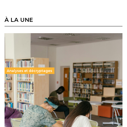
À LA UNE
Analyses et décryptages
Supérieur privé : une dérive qui met à mal la
promesse républicaine
11 juillet 2026
-
National
Le projet de loi sur la régulation de l’enseignement
supérieur privé met en lumière l’amplification d’un système
qui relègue l’acte pédagogique au superfétatoire, voire à…
Lire la suite →