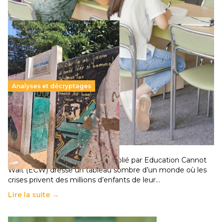
Analyses et décryptages
258 millions d’enfants victimes de la guerre, des
chocs climatiques et des déplacements de
population
11 juillet 2026
-
National
Un nouveau rapport mondial publié par Education Cannot
Wait (ECW) dresse un tableau sombre d’un monde où les
crises privent des millions d’enfants de leur…
Lire la suite →