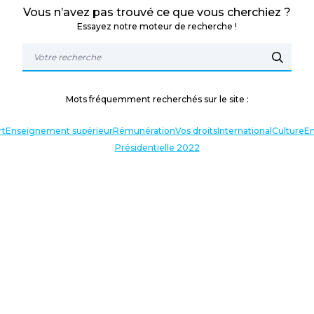
Vous n’avez pas trouvé ce que vous cherchiez ?
Essayez notre moteur de recherche !
Mots fréquemment recherchés sur le site :
rt
Enseignement supérieur
Rémunération
Vos droits
International
Culture
En
Présidentielle 2022
TERLOCUTEURS
NOS THÉMATIQUES
En lien avec l’actualité
Nos expressions
Agir avec vous
Analyses et décryptages
Baromètre : enquête annuelle