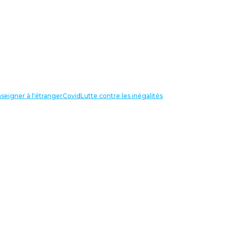
seigner à l'étranger
Covid
Lutte contre les inégalités
LIENS UTILES
NOS RECHERCHES
Centre Henri Aigueperse
INTERNATIONAL
Partir travailler à l’étranger
Internationale de l’éducation
Confédération Européenne des