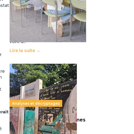
11 juillet 2026
-
National
nstat
Le projet de loi sur la régulation de
l’enseignement supérieur privé met
en lumière l’amplification d’un
système qui relègue l’acte
pédagogique au superfétatoire,
voire à…
Lire la suite →
e
tre
n
t
Analyses et décryptages
rait
258 millions d’enfants victimes
de la guerre, des chocs
é