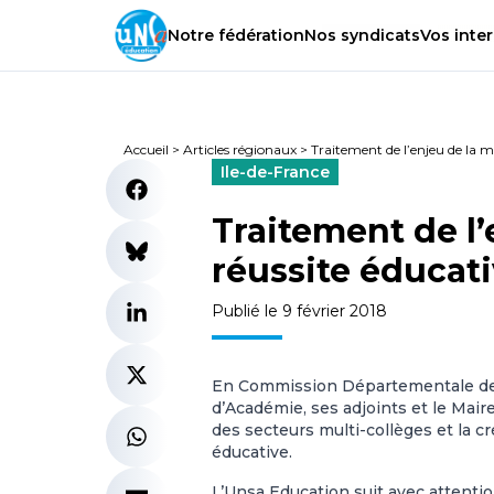
Notre
fédération
Nos
syndicats
Vos
inter
Accueil
>
Articles régionaux
>
Traitement de l’enjeu de la mi
Ile-de-France
Traitement de l’
réussite éducati
Publié le 9 février 2018
En Commission Départementale de l’
d’Académie, ses adjoints et le Mair
des secteurs multi-collèges et la cr
éducative.
L’Unsa Education suit avec attentio