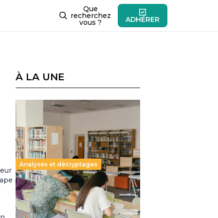
Que
recherchez
ADHÉRER
vous ?
À LA UNE
Analyses et décryptages
teur
tape
Supérieur privé : une dérive
qui met à mal la promesse
républicaine
en