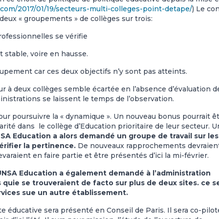
com/2017/01/19/secteurs-multi-colleges-poi
nt-detape/
) Le co
 deux « groupements » de collèges sur trois:
rofessionnelles se vérifie
st stable, voire en hausse.
oupement car ces deux objectifs n’y sont pas atteints.
eur à deux collèges semble écartée en l’absence d’évaluation d
inistrations se laissent le temps de l’observation.
 pour poursuivre la « dynamique ». Un nouveau bonus pourrait ê
arité dans le collège d’Education prioritaire de leur secteur. U
SA Education a alors demandé un groupe de travail sur les
rifier la pertinence.
De nouveaux rapprochements devraien
varaient en faire partie et être présentés d’ici la mi-février.
’UNSA Education a également demandé à l’administration
 quie se trouveraient de facto sur plus de deux sites. ce se
ervices sue un autre établissement.
ite éducative sera présenté en Conseil de Paris. Il sera co-pilot