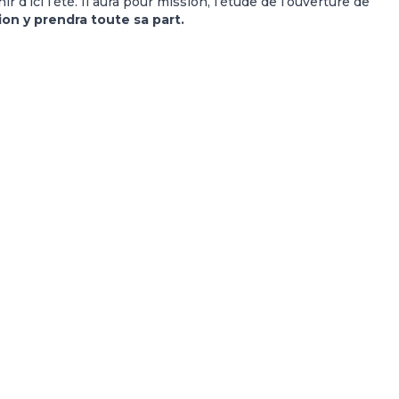
nir d’ici l’été. Il aura pour mission, l’étude de l’ouverture de
on y prendra toute sa part.