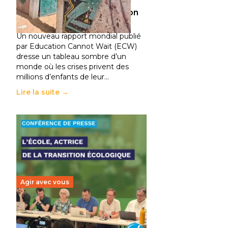
climatiques et des
déplacements de population
11 juillet 2026
-
National
Un nouveau rapport mondial publié
par Education Cannot Wait (ECW)
dresse un tableau sombre d’un
monde où les crises privent des
millions d’enfants de leur…
Lire la suite →
Agir avec vous
Transition écologique de
l’éducation : l’UNSA Éducation