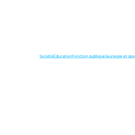
Société
Éducation
Fonction publique
Jeunesse et spo
VOS IN
87 bis avenue Georges Gosnat
94853 Ivry sur Seine Cedex
Tél:
01 56 20 29 50
national@unsa-education.org