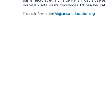
par le Rectorat et la Ville de Paris. Il devrait se te
nouveaux scteurs multi-collèges.
L’Unsa Educati
Plus d’information
75@unsa-education.org