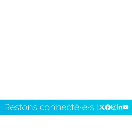
Restons connecté⋅e⋅s !