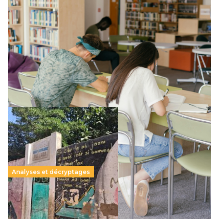
Supérieur privé : une dérive qui met à mal la
promesse républicaine
11 juillet 2026
-
National
Le projet de loi sur la régulation de l’enseignement
supérieur privé met en lumière l’amplification d’un système
qui relègue l’acte pédagogique au superfétatoire, voire à…
Lire la suite →
Analyses et décryptages
258 millions d’enfants victimes de la guerre, des
chocs climatiques et des déplacements de