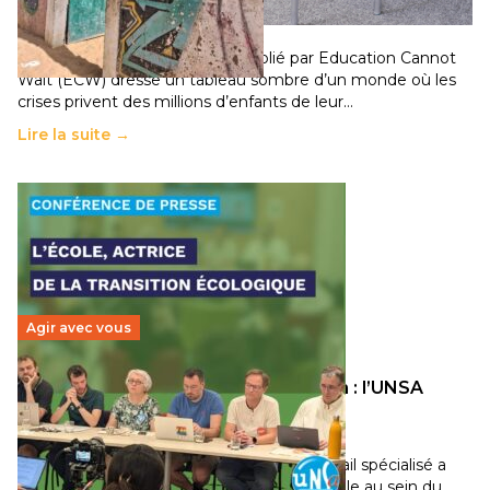
population
11 juillet 2026
-
National
Un nouveau rapport mondial publié par Education Cannot
Wait (ECW) dresse un tableau sombre d’un monde où les
crises privent des millions d’enfants de leur…
Lire la suite →
Agir avec vous
Transition écologique de l’éducation : l’UNSA
Éducation fait bouger les lignes
30 juin 2026
-
National
Pendant plusieurs mois, un groupe de travail spécialisé a
travaillé sur la transition écologique de l’Ecole au sein du