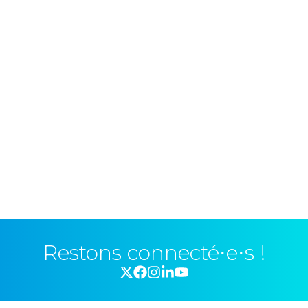
Restons connecté⋅e⋅s !