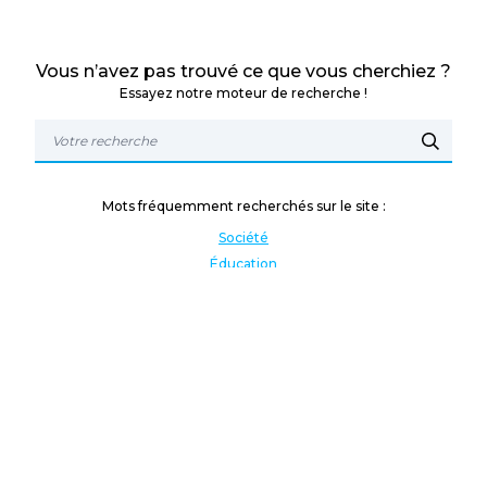
Vous n’avez pas trouvé ce que vous cherchiez ?
Essayez notre moteur de recherche !
Mots fréquemment recherchés sur le site :
Société
Éducation
Fonction publique
Jeunesse et sport
Enseignement supérieur
Rémunération
Vos droits
International
Culture
Enseigner à l'étranger