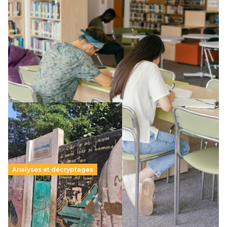
Supérieur privé : une dérive qui met à mal la
promesse républicaine
11 juillet 2026
-
National
Le projet de loi sur la régulation de l’enseignement
supérieur privé met en lumière l’amplification d’un système
qui relègue l’acte pédagogique au superfétatoire, voire à…
Lire la suite →
Analyses et décryptages
258 millions d’enfants victimes de la guerre, des
chocs climatiques et des déplacements de
population