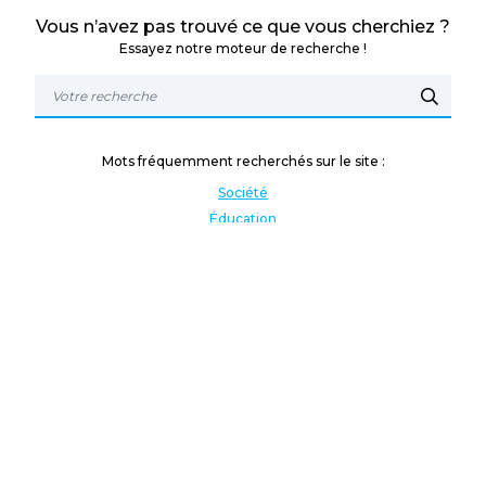
Vous n’avez pas trouvé ce que vous cherchiez ?
Essayez notre moteur de recherche !
Mots fréquemment recherchés sur le site :
Société
Éducation
Fonction publique
Jeunesse et sport
Enseignement supérieur
Rémunération
Vos droits
International
Culture
Enseigner à l'étranger
Covid
Lutte contre les inégalités