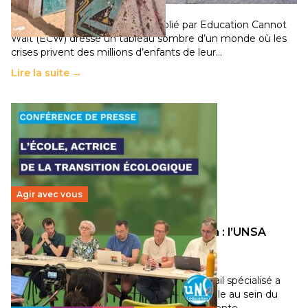
11 juillet 2026
-
National
Un nouveau rapport mondial publié par Education Cannot
Wait (ECW) dresse un tableau sombre d’un monde où les
crises privent des millions d’enfants de leur…
Lire la suite →
Agir avec vous
Transition écologique de l’éducation : l’UNSA
Éducation fait bouger les lignes
30 juin 2026
-
National
Pendant plusieurs mois, un groupe de travail spécialisé a
travaillé sur la transition écologique de l’Ecole au sein du