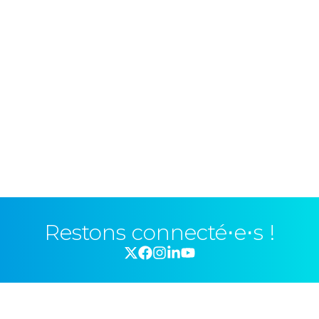
Restons connecté⋅e⋅s !