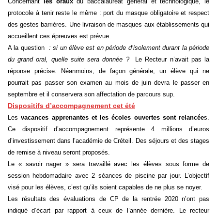
Concernant
les oraux
du baccalauréat général et technologique, le
protocole à tenir reste le même : port du masque obligatoire et respect
des gestes barrières. Une livraison de masques aux établissements qui
accueillent ces épreuves est prévue.
A la question
: si un élève est en période d’isolement durant la période
du grand oral, quelle suite sera donnée ?
Le Recteur n’avait pas la
réponse précise. Néanmoins, de façon générale, un élève qui ne
pourrait pas passer son examen au mois de juin devra le passer en
septembre et il conservera son affectation de parcours sup.
Dispositifs d’accompagnement cet été
Les
vacances apprenantes et les écoles ouvertes sont relancée
s.
Ce dispositif d’accompagnement représente 4 millions d’euros
d’investissement dans l’académie de Créteil. Des séjours et des stages
de remise à niveau seront proposés.
Le « savoir nager » sera travaillé avec les élèves sous forme de
session hebdomadaire avec 2 séances de piscine par jour. L’objectif
visé pour les élèves, c’est qu’ils soient capables de ne plus se noyer.
Les résultats des évaluations de CP de la rentrée 2020 n’ont pas
indiqué d’écart par rapport à ceux de l’année dernière. Le recteur