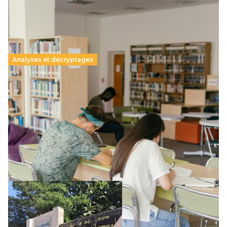
Analyses et décryptages
Supérieur privé : une dérive qui met à mal la
promesse républicaine
11 juillet 2026
-
National
Le projet de loi sur la régulation de l’enseignement
supérieur privé met en lumière l’amplification d’un système
qui relègue l’acte pédagogique au superfétatoire, voire à…
Lire la suite →