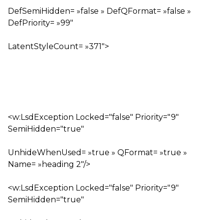
DefSemiHidden= »false » DefQFormat= »false »
DefPriority= »99″
LatentStyleCount= »371″>
<w:LsdException Locked="false" Priority="9"
SemiHidden="true"
UnhideWhenUsed= »true » QFormat= »true »
Name= »heading 2″/>
<w:LsdException Locked="false" Priority="9"
SemiHidden="true"