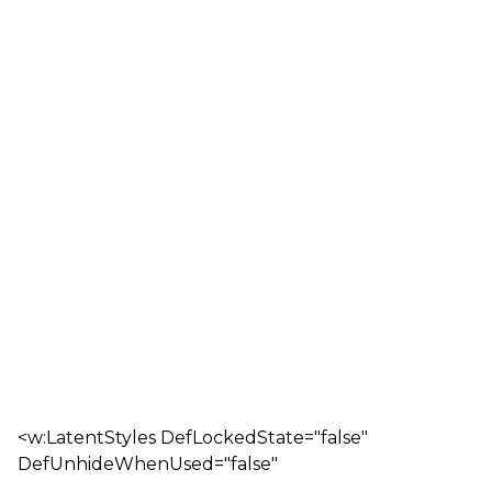
<w:LatentStyles DefLockedState="false"
DefUnhideWhenUsed="false"