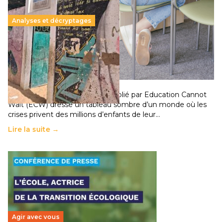
Analyses et décryptages
258 millions d’enfants victimes de la guerre, des
chocs climatiques et des déplacements de
population
11 juillet 2026
-
National
Un nouveau rapport mondial publié par Education Cannot
Wait (ECW) dresse un tableau sombre d’un monde où les
crises privent des millions d’enfants de leur…
Lire la suite →
Agir avec vous