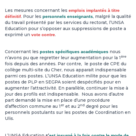
Les mesures concernant les
emplois implantés à titre
.
Pour les
, malgré la qualité
définitif
personnels enseignants
du travail présenté par les services du rectorat, l’UNSA
Education
pour s’opposer aux suppressions de poste a
exprimé
un
.
vote contre
Concernant les
nous
postes spécifiques académiques
ère
n’avons pu que regretter leur augmentation pour la 1
fois depuis des années.
Par contre, le poste de CPE du
collège multi-site du Cher, nous apparait indispensable
parmi ces postes.
L’UNSA Education milite pour que les
postes de PLP en SEGPA soient despécifiés pour en
augmenter l’attractivité. En parallèle, continuer la mise à
jour des profils est indispensable. Nous avons d’autre
part demandé la mise en place d’une procédure
er
nd
d’affection commune au 1
et au 2
degré pour les
personnels postulants sur les postes de Coordination en
Ulis.
L’UNSA Education
s’
est insurgé à la fois contre le mode de