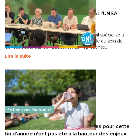
Transition écologique de l’éducation : l’UNSA
Éducation fait bouger les lignes
30 juin 2026
-
National
Pendant plusieurs mois, un groupe de travail spécialisé a
travaillé sur la transition écologique de l’Ecole au sein du
Conseil Supérieur de l’Éducation qui représente…
Lire la suite →
En lien avec l'actualité
Les décisions ministérielles attendues pour cette
fin d’année n’ont pas été à la hauteur des enjeux.