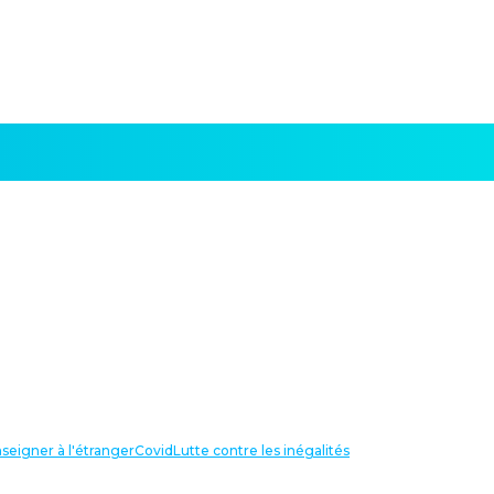
seigner à l'étranger
Covid
Lutte contre les inégalités