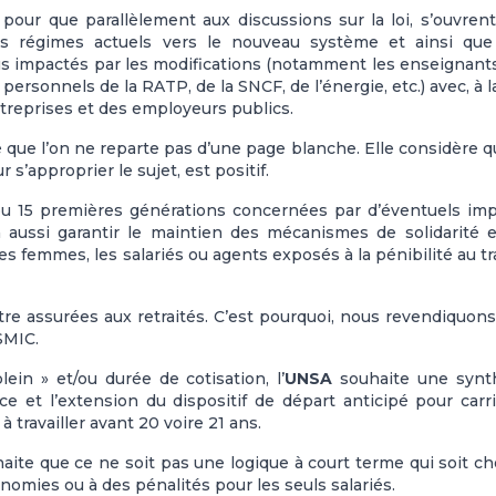
ur que parallèlement aux discussions sur la loi, s’ouvren
des régimes actuels vers le nouveau système et ainsi que
lus impactés par les modifications (notamment les enseignants
 personnels de la RATP, de la SNCF, de l’énergie, etc.) avec, à la
treprises et des employeurs publics.
ue l’on ne reparte pas d’une page blanche. Elle considère q
s’approprier le sujet, est positif.
10 ou 15 premières générations concernées par d’éventuels im
ra aussi garantir le maintien des mécanismes de solidarité 
es femmes, les salariés ou agents exposés à la pénibilité au tra
tre assurées aux retraités. C’est pourquoi, nous revendiquon
SMIC.
ein » et/ou durée de cotisation, l’
UNSA
souhaite une synt
 et l’extension du dispositif de départ anticipé pour carr
travailler avant 20 voire 21 ans.
aite que ce ne soit pas une logique à court terme qui soit ch
nomies ou à des pénalités pour les seuls salariés.