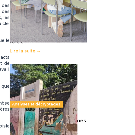
11 juillet 2026
-
National
t des
 des
Le projet de loi sur la régulation de
, les
l’enseignement supérieur privé met
 clé,
en lumière l’amplification d’un
système qui relègue l’acte
pédagogique au superfétatoire,
ue le
voire à…
Lire la suite →
pacts
et de
vail,
s que
hèse
Analyses et décryptages
ières
258 millions d’enfants victimes
oisie
de la guerre, des chocs