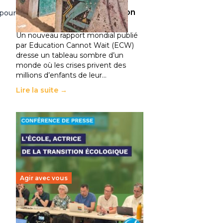
climatiques et des
déplacements de population
 pour
11 juillet 2026
-
National
Un nouveau rapport mondial publié
par Education Cannot Wait (ECW)
dresse un tableau sombre d’un
monde où les crises privent des
millions d’enfants de leur…
Lire la suite →
Agir avec vous
Transition écologique de
l’éducation : l’UNSA Éducation