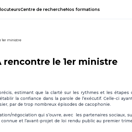
locuteurs
Centre
de
recherche
Nos
formations
e 1er ministre
A rencontre le 1er ministre
écis, estimant que la clarté sur les rythmes et les étapes 
tablir la confiance dans la parole de l’exécutif. Celle-ci ayan
sier, par de trop nombreux épisodes de cacophonie.
tation/négociation qui s’ouvre, avec les partenaires sociaux, su
re connue et l’avant-projet de loi rendu public au premier trim