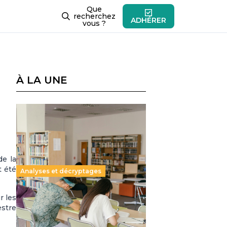
Que
recherchez
ADHÉRER
vous ?
À LA UNE
de la
t été
Analyses et décryptages
r les
Supérieur privé : une dérive
estre
qui met à mal la promesse
républicaine