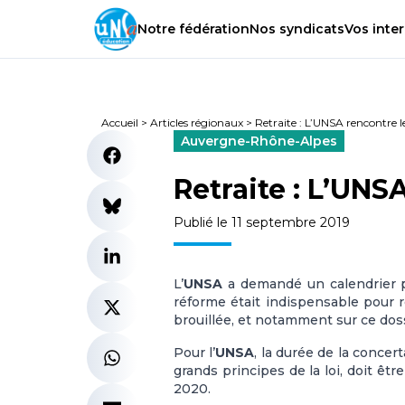
Notre
fédération
Nos
syndicats
Vos
inter
Accueil
>
Articles régionaux
>
Retraite : L’UNSA rencontre l
Auvergne-Rhône-Alpes
Retraite : L’UNS
Publié le 11 septembre 2019
L’
UNSA
a demandé un calendrier pr
réforme était indispensable pour ré
brouillée, et notamment sur ce dos
Pour l’
UNSA
, la durée de la concer
grands principes de la loi, doit êt
2020.