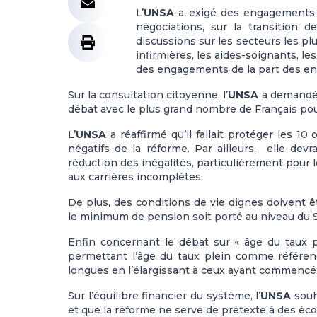
L’
UNSA
a exigé des engagements po
négociations, sur la transition 
discussions sur les secteurs les p
infirmières, les aides-soignants, les
des engagements de la part des en
Sur la consultation citoyenne, l’
UNSA
a demandé q
débat avec le plus grand nombre de Français pour 
L’
UNSA
a réaffirmé qu’il fallait protéger les 
négatifs de la réforme. Par ailleurs, elle dev
réduction des inégalités, particulièrement pour l
aux carrières incomplètes.
De plus, des conditions de vie dignes doivent ê
le minimum de pension soit porté au niveau du 
Enfin concernant le débat sur « âge du taux pl
permettant l’âge du taux plein comme référence
longues en l’élargissant à ceux ayant commencé à 
Sur l’équilibre financier du système, l’
UNSA
souh
et que la réforme ne serve de prétexte à des éco