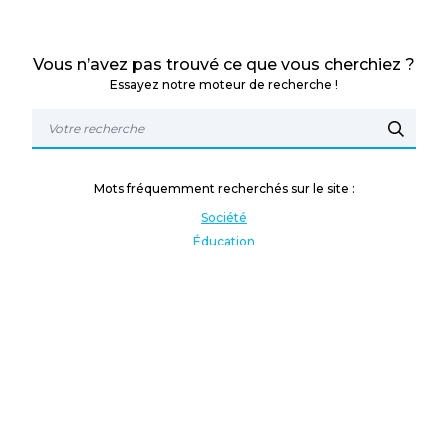
Vous n’avez pas trouvé ce que vous cherchiez ?
Essayez notre moteur de recherche !
Mots fréquemment recherchés sur le site :
Société
Éducation
Fonction publique
Jeunesse et sport
Enseignement supérieur
Rémunération
Vos droits
International
Culture
Enseigner à l'étranger