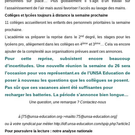
personnels sur place… Plus globalement il s’agit d’un travail sur
l’assainissement de l’air mais aussi favoriser l’accès au lavage des mains.
Collèges et lycées toujours à distance la semaine prochaine
11 collèges accueilleront les enfants des personnels prioritaires la semaine
prochaine.
nd
L’académie va préparer la reprise dans le 2
degré, les stages pour les
ème
ème
lycéens pro, allègement dans les collèges en 4
et 3
… Cela va encore
ajouter de la complexité aux organisations prévues avant ces annonces.
Pour cette reprise, subsistent encore beaucoup
d’incertitudes. Une nouvelle réunion la semaine du 26 sera
l’occasion pour vos représentant.es de l’UNSA Education de
poser à nouveau les questions que les collègues se posent.
Pas sûr que ces vacances aient été suffisantes pour
recharger les batteries. La période s’annonce bien longue…
Une question, une remarque ? Contactez-nous
à [75@unsa-education.org->mailto:75@unsa-education.org]
ou à votre syndicat par métier
http://idf.unsa-education.com/spip.php?article1
Pour poursuivre la lecture : notre analyse nationale