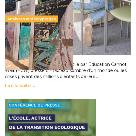
Analyses et décryptages
258 millions d’enfants victimes de la guerre, des
chocs climatiques et des déplacements de
population
11 juillet 2026
-
National
Un nouveau rapport mondial publié par Education Cannot
Wait (ECW) dresse un tableau sombre d’un monde où les
crises privent des millions d’enfants de leur…
Lire la suite →