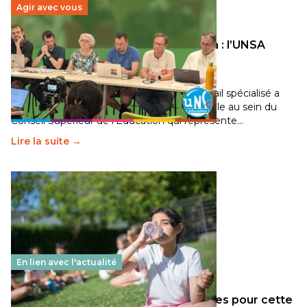
Agir avec vous
Transition écologique de l’éducation : l’UNSA
Éducation fait bouger les lignes
30 juin 2026
-
National
Pendant plusieurs mois, un groupe de travail spécialisé a
travaillé sur la transition écologique de l’Ecole au sein du
Conseil Supérieur de l’Éducation qui représente…
Lire la suite →
En lien avec l'actualité
Les décisions ministérielles attendues pour cette