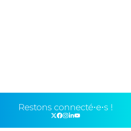
Restons connecté⋅e⋅s !