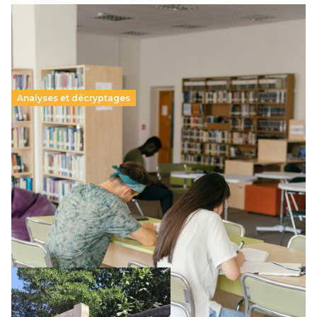
Analyses et décryptages
Supérieur privé : une dérive qui met à mal la
promesse républicaine
11 juillet 2026
-
National
Le projet de loi sur la régulation de l’enseignement
supérieur privé met en lumière l’amplification d’un système
qui relègue l’acte pédagogique au superfétatoire, voire à…
Lire la suite →