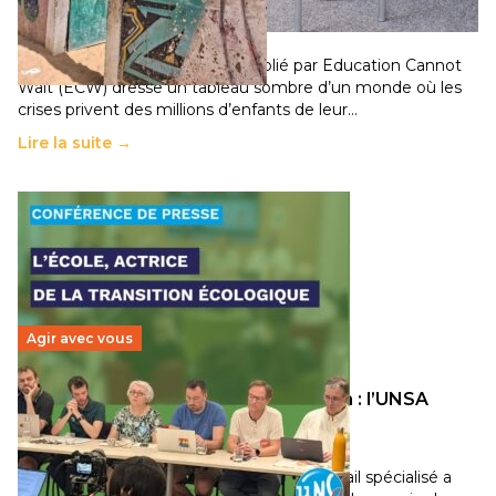
population
11 juillet 2026
-
National
Un nouveau rapport mondial publié par Education Cannot
Wait (ECW) dresse un tableau sombre d’un monde où les
crises privent des millions d’enfants de leur…
Lire la suite →
Agir avec vous
Transition écologique de l’éducation : l’UNSA
Éducation fait bouger les lignes
30 juin 2026
-
National
Pendant plusieurs mois, un groupe de travail spécialisé a