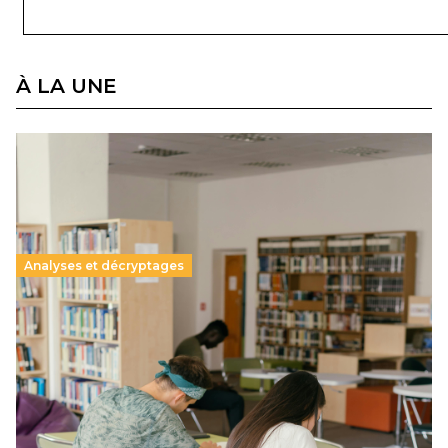
À LA UNE
Analyses et décryptages
Supérieur privé : une dérive qui met à mal la
promesse républicaine
11 juillet 2026
-
National
Le projet de loi sur la régulation de l’enseignement
supérieur privé met en lumière l’amplification d’un système
qui relègue l’acte pédagogique au superfétatoire, voire à…