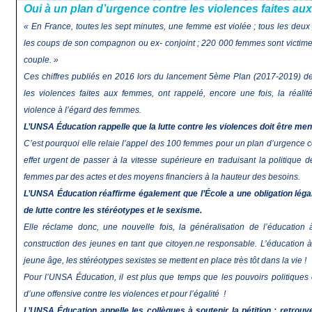
Oui à un plan d’urgence contre les violences faites au
« En France, toutes les sept minutes, une femme est violée ; tous les deu
les coups de son compagnon ou ex- conjoint ; 220 000 femmes sont victim
couple. »
Ces chiffres publiés en 2016 lors du lancement 5ème Plan (2017-2019) de m
les violences faites aux femmes, ont rappelé, encore une fois, la réalit
violence à l’égard des femmes.
L’UNSA Éducation rappelle que la lutte contre les violences doit être me
C’est pourquoi elle relaie l’appel des 100 femmes pour un plan d’urgence con
effet urgent de passer à la vitesse supérieure en traduisant la politique de
femmes par des actes et des moyens financiers à la hauteur des besoins.
L’UNSA Éducation réaffirme également que l’École a une obligation légale
de lutte contre les stéréotypes et le sexisme.
Elle réclame donc, une nouvelle fois, la généralisation de l’éducation à
construction des jeunes en tant que citoyen.ne responsable. L’éducation à
jeune âge, les stéréotypes sexistes se mettent en place très tôt dans la vie !
Pour l’UNSA Éducation, il est plus que temps que les pouvoirs politiques
d’une offensive contre les violences et pour l’égalité !
L’UNSA
É
ducation appelle les collègues à soutenir la pétition :
retrouve