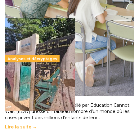
Lire la suite →
Analyses et décryptages
258 millions d’enfants victimes de la guerre, des
chocs climatiques et des déplacements de
population
11 juillet 2026
-
National
Un nouveau rapport mondial publié par Education Cannot
Wait (ECW) dresse un tableau sombre d’un monde où les
crises privent des millions d’enfants de leur…
Lire la suite →