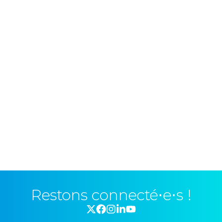
Restons connecté⋅e⋅s !