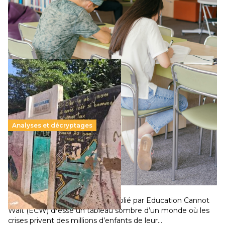
Le projet de loi sur la régulation de l’enseignement
supérieur privé met en lumière l’amplification d’un système
qui relègue l’acte pédagogique au superfétatoire, voire à…
Lire la suite →
Analyses et décryptages
258 millions d’enfants victimes de la guerre, des
chocs climatiques et des déplacements de
population
11 juillet 2026
-
National
Un nouveau rapport mondial publié par Education Cannot
Wait (ECW) dresse un tableau sombre d’un monde où les
crises privent des millions d’enfants de leur…