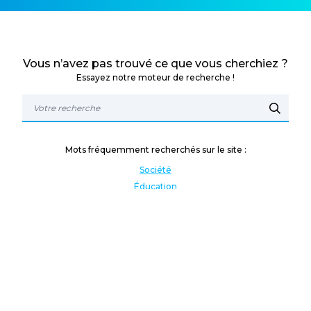
Vous n’avez pas trouvé ce que vous cherchiez ?
Essayez notre moteur de recherche !
Mots fréquemment recherchés sur le site :
Société
Éducation
Fonction publique
Jeunesse et sport
Enseignement supérieur
Rémunération
Vos droits
International
Culture