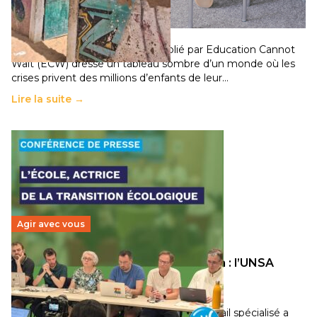
population
11 juillet 2026
-
National
Un nouveau rapport mondial publié par Education Cannot
Wait (ECW) dresse un tableau sombre d’un monde où les
crises privent des millions d’enfants de leur…
Lire la suite →
Agir avec vous
Transition écologique de l’éducation : l’UNSA
Éducation fait bouger les lignes
30 juin 2026
-
National
Pendant plusieurs mois, un groupe de travail spécialisé a