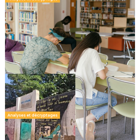
Supérieur privé : une dérive qui met à mal la
promesse républicaine
11 juillet 2026
-
National
Le projet de loi sur la régulation de l’enseignement
supérieur privé met en lumière l’amplification d’un système
qui relègue l’acte pédagogique au superfétatoire, voire à…
Lire la suite →
Analyses et décryptages
258 millions d’enfants victimes de la guerre, des
chocs climatiques et des déplacements de