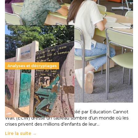
qui relègue l’acte pédagogique au superfétatoire, voire à…
Lire la suite →
Analyses et décryptages
258 millions d’enfants victimes de la guerre, des
chocs climatiques et des déplacements de
population
11 juillet 2026
-
National
Un nouveau rapport mondial publié par Education Cannot
Wait (ECW) dresse un tableau sombre d’un monde où les
crises privent des millions d’enfants de leur…
Lire la suite →