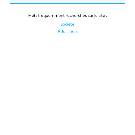
Mots fréquemment recherchés sur le site :
Société
Éducation
Fonction publique
Jeunesse et sport
Enseignement supérieur
Rémunération
Vos droits
International
Culture
Enseigner à l'étranger
Covid
Lutte contre les inégalités
Présidentielle 2022