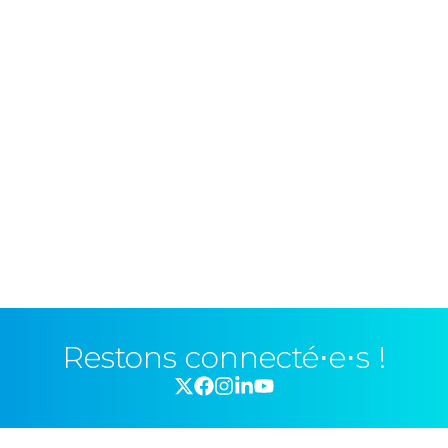
Restons connecté⋅e⋅s !