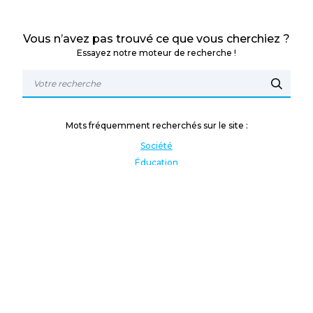
Vous n’avez pas trouvé ce que vous cherchiez ?
Essayez notre moteur de recherche !
Mots fréquemment recherchés sur le site :
Société
Éducation
Fonction publique
Jeunesse et sport
Enseignement supérieur
Rémunération
Vos droits
International
Culture
Enseigner à l'étranger