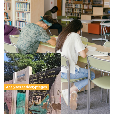
Supérieur privé : une dérive qui met à mal la
promesse républicaine
11 juillet 2026
-
National
Le projet de loi sur la régulation de l’enseignement
supérieur privé met en lumière l’amplification d’un système
qui relègue l’acte pédagogique au superfétatoire, voire à…
Lire la suite →
Analyses et décryptages
258 millions d’enfants victimes de la guerre, des
chocs climatiques et des déplacements de
population