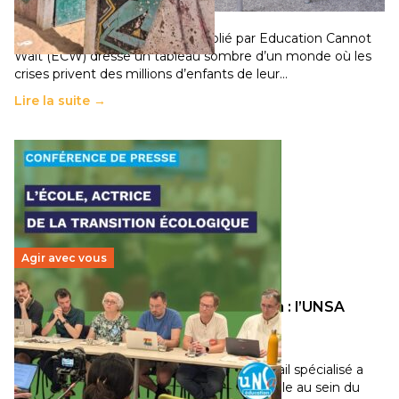
11 juillet 2026
-
National
Un nouveau rapport mondial publié par Education Cannot
Wait (ECW) dresse un tableau sombre d’un monde où les
crises privent des millions d’enfants de leur…
Lire la suite →
Agir avec vous
Transition écologique de l’éducation : l’UNSA
Éducation fait bouger les lignes
30 juin 2026
-
National
Pendant plusieurs mois, un groupe de travail spécialisé a
travaillé sur la transition écologique de l’Ecole au sein du