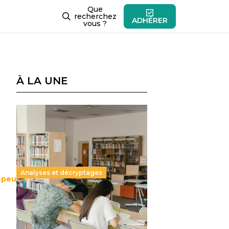
Que
recherchez
ADHÉRER
vous ?
À LA UNE
Analyses et décryptages
 peu
Supérieur privé : une dérive
qui met à mal la promesse
républicaine