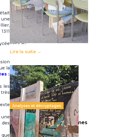
11 juillet 2026
-
National
Le projet de loi sur la régulation de
était
l’enseignement supérieur privé met
 une
en lumière l’amplification d’un
lier,
système qui relègue l’acte
1311
pédagogique au superfétatoire,
voire à…
lycée
Lire la suite →
ssion
ue la
ées :
s les
 très
texte
Analyses et décryptages
e une
258 millions d’enfants victimes
 des
de la guerre, des chocs
n que