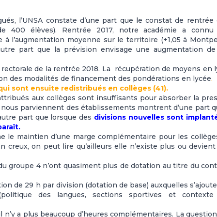
gués, l’UNSA constate d’une part que le constat de rentrée 
 de 400 élèves). Rentrée 2017, notre académie a connu
e à l’augmentation moyenne sur le territoire (+1,05 à Montpel
utre part que la prévision envisage une augmentation de 
n rectorale de la rentrée 2018. La récupération de moyens en 
ation des modalités de financement des pondérations en lycée
.
i sont ensuite redistribués en collèges (41).
ttribués aux collèges sont insuffisants pour absorber la pre
 nous parviennent des établissements montrent d’une part q
autre part que lorsque des
divisions nouvelles sont implant
araît.
firme le maintien d’une marge complémentaire pour les collège
En creux, on peut lire qu’ailleurs elle n’existe plus ou devient
 du groupe 4 n’ont quasiment plus de dotation au titre du con
ion de 29 h par division (dotation de base) auxquelles s’ajout
olitique des langues, sections sportives et contexte
 il n’y a plus beaucoup d’heures complémentaires. La questio