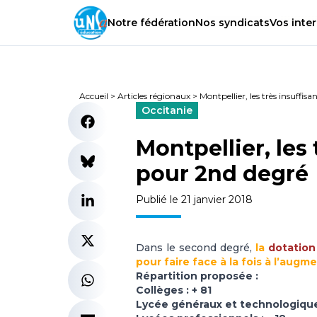
Notre
fédération
Nos
syndicats
Vos
inter
Accueil
>
Articles régionaux
>
Montpellier, les très insuffis
Occitanie
Montpellier, les 
pour 2nd degré
Publié le 21 janvier 2018
Dans le second degré,
la
dotation
pour faire face à la fois à l’augme
Répartition proposée :
Collèges : + 81
Lycée généraux et technologiques