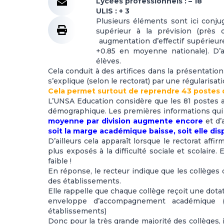
Lycées professionnels : – 18
ULIS : + 3
Plusieurs éléments sont ici conju
supérieur à la prévision (près
augmentation d’effectif supérieur
+0.85 en moyenne nationale). D’a
élèves.
Cela conduit à des artifices dans la présentatio
s’explique (selon le rectorat) par une régularis
Cela permet surtout de reprendre 43 postes qu
L’UNSA Education considère que les 81 postes a
démographique. Les premières informations qui
moyenne par division augmente encore
et d’
soit la marge académique baisse, soit elle disp
D’ailleurs cela apparaît lorsque le rectorat af
plus exposés à la difficulté sociale et scolaire. 
faible !
En réponse, le recteur indique que les collèges
des établissements.
Elle rappelle que chaque collège reçoit une dotat
enveloppe d’accompagnement académique (p
établissements)
Donc pour la très grande majorité des collèges,