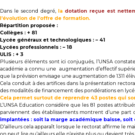
Dans le second degré,
la
dotation reçue est nettem
l’évolution de l’offre de formation.
Répartition proposée :
Collèges : + 81
Lycée généraux et technologiques : – 41
Lycées professionnels : – 18
ULIS : + 3
Plusieurs éléments sont ici conjugués, l’UNSA constate
académie a connu une
augmentation d’effectif supéri
que la prévision envisage une augmentation de 1311 élèv
Cela conduit à des artifices dans la présentation rector
des modalités de financement des pondérations en lyc
Cela permet surtout de reprendre 43 postes qui sont
L’UNSA Education considère que les 81 postes attribués
parviennent des établissements montrent d’une part 
implantées : soit la marge académique baisse, soit e
D’ailleurs cela apparaît lorsque le rectorat affirme le m
on peut lire qu’ailleurs elle n’existe plus ou devient très 