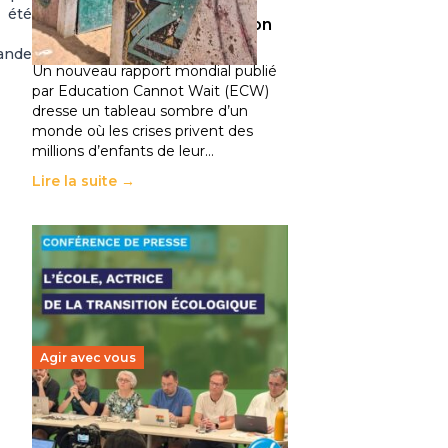
climatiques et des
 été
déplacements de population
11 juillet 2026
-
National
rande
Un nouveau rapport mondial publié
par Education Cannot Wait (ECW)
dresse un tableau sombre d’un
monde où les crises privent des
millions d’enfants de leur…
Lire la suite →
Agir avec vous
Transition écologique de
l’éducation : l’UNSA Éducation