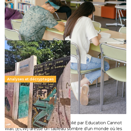
Le projet de loi sur la régulation de l’enseignement
supérieur privé met en lumière l’amplification d’un système
qui relègue l’acte pédagogique au superfétatoire, voire à…
Lire la suite →
Analyses et décryptages
258 millions d’enfants victimes de la guerre, des
chocs climatiques et des déplacements de
population
11 juillet 2026
-
National
Un nouveau rapport mondial publié par Education Cannot
Wait (ECW) dresse un tableau sombre d’un monde où les