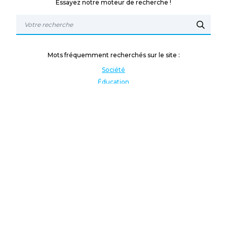
Essayez notre moteur de recherche !
Mots fréquemment recherchés sur le site :
Société
Éducation
Fonction publique
Jeunesse et sport
Enseignement supérieur
Rémunération
Vos droits
International
Culture
Enseigner à l'étranger
Covid
Lutte contre les inégalités
Présidentielle 2022