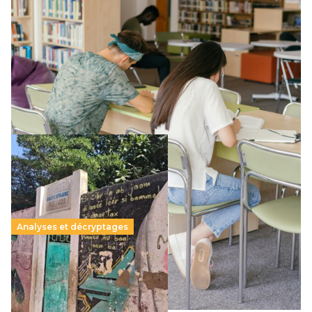
Supérieur privé : une dérive qui met à mal la
promesse républicaine
11 juillet 2026
-
National
Le projet de loi sur la régulation de l’enseignement
supérieur privé met en lumière l’amplification d’un système
qui relègue l’acte pédagogique au superfétatoire, voire à…
Lire la suite →
Analyses et décryptages
258 millions d’enfants victimes de la guerre, des
chocs climatiques et des déplacements de
population