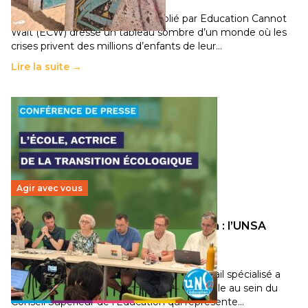
11 juillet 2026
-
National
Un nouveau rapport mondial publié par Education Cannot
Wait (ECW) dresse un tableau sombre d’un monde où les
crises privent des millions d’enfants de leur…
Lire la suite →
Agir avec vous
Transition écologique de l’éducation : l’UNSA
Éducation fait bouger les lignes
30 juin 2026
-
National
Pendant plusieurs mois, un groupe de travail spécialisé a
travaillé sur la transition écologique de l’Ecole au sein du
Conseil Supérieur de l’Éducation qui représente…