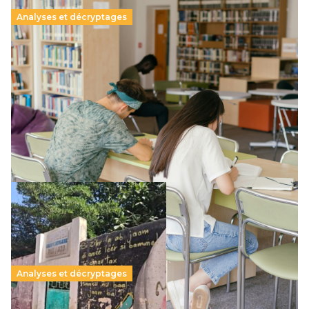
Analyses et décryptages
Supérieur privé : une dérive qui met à mal la
promesse républicaine
11 juillet 2026
-
National
Le projet de loi sur la régulation de l’enseignement
supérieur privé met en lumière l’amplification d’un système
qui relègue l’acte pédagogique au superfétatoire, voire à…
Lire la suite →
Analyses et décryptages