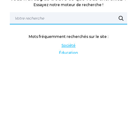
Essayez notre moteur de recherche !
Mots fréquemment recherchés sur le site :
Société
Éducation
Fonction publique
Jeunesse et sport
Enseignement supérieur
Rémunération
Vos droits
International
Culture
Enseigner à l'étranger
Covid
Lutte contre les inégalités
Présidentielle 2022