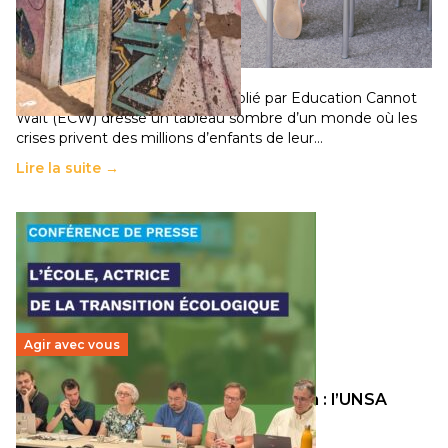
258 millions d’enfants victimes de la guerre, des
chocs climatiques et des déplacements de
population
11 juillet 2026
-
National
Un nouveau rapport mondial publié par Education Cannot
Wait (ECW) dresse un tableau sombre d’un monde où les
crises privent des millions d’enfants de leur…
Lire la suite →
Agir avec vous
Transition écologique de l’éducation : l’UNSA
Éducation fait bouger les lignes
30 juin 2026
-
National