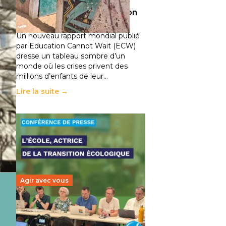
climatiques et des
déplacements de population
11 juillet 2026
-
National
Un nouveau rapport mondial publié
par Education Cannot Wait (ECW)
dresse un tableau sombre d’un
monde où les crises privent des
millions d’enfants de leur…
Lire la suite →
Agir avec vous
Transition écologique de
l’éducation : l’UNSA Éducation