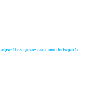
seigner à l'étranger
Covid
Lutte contre les inégalités
LIENS UTILES
NOS RECHERCHES
Centre Henri Aigueperse
INTERNATIONAL
Partir travailler à l’étranger
Internationale de l’éducation