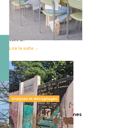
11 juillet 2026
-
National
Le projet de loi sur la régulation de
l’enseignement supérieur privé met
en lumière l’amplification d’un
système qui relègue l’acte
pédagogique au superfétatoire,
voire à…
Lire la suite →
Analyses et décryptages
258 millions d’enfants victimes
de la guerre, des chocs