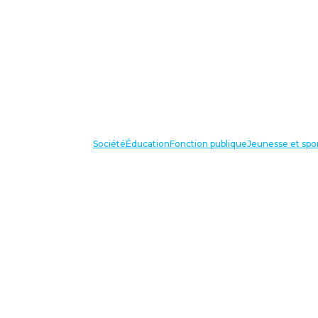
Société
Éducation
Fonction publique
Jeunesse et spo
VOS IN
87 bis avenue Georges Gosnat
94853 Ivry sur Seine Cedex
Tél:
01 56 20 29 50