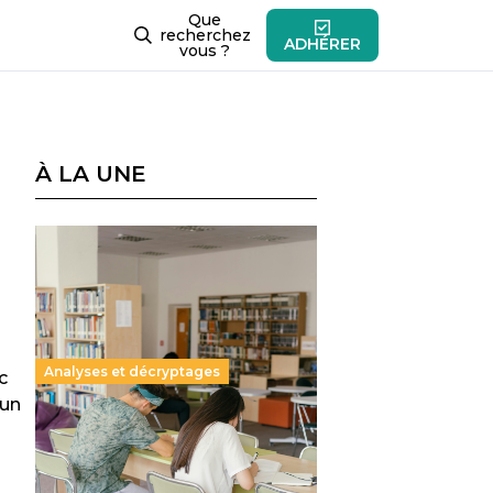
Que
recherchez
ADHÉRER
vous ?
À LA UNE
Analyses et décryptages
c
 un
Supérieur privé : une dérive
qui met à mal la promesse
républicaine