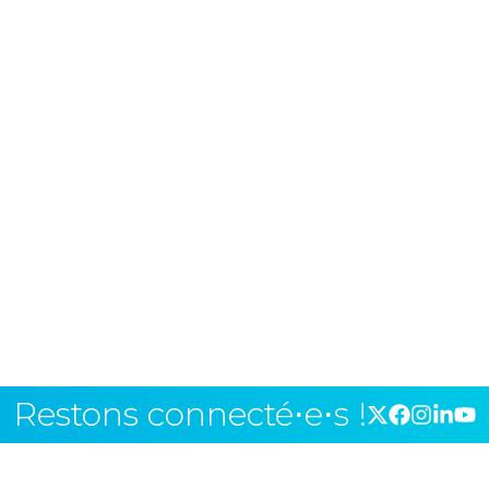
Restons connecté⋅e⋅s !