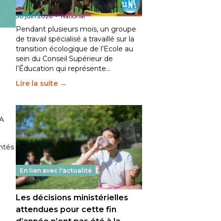
fait bouger les lignes
30 juin 2026
-
National
Pendant plusieurs mois, un groupe
de travail spécialisé a travaillé sur la
transition écologique de l’Ecole au
sein du Conseil Supérieur de
l’Éducation qui représente…
Lire la suite →
SA
ntés
En lien avec l'actualité
Les décisions ministérielles
attendues pour cette fin