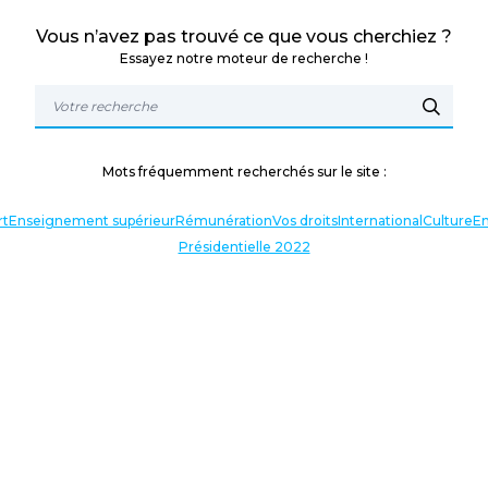
Vous n’avez pas trouvé ce que vous cherchiez ?
Essayez notre moteur de recherche !
Mots fréquemment recherchés sur le site :
rt
Enseignement supérieur
Rémunération
Vos droits
International
Culture
En
Présidentielle 2022
TERLOCUTEURS
NOS THÉMATIQUES
En lien avec l’actualité
Nos expressions
Agir avec vous
Analyses et décryptages