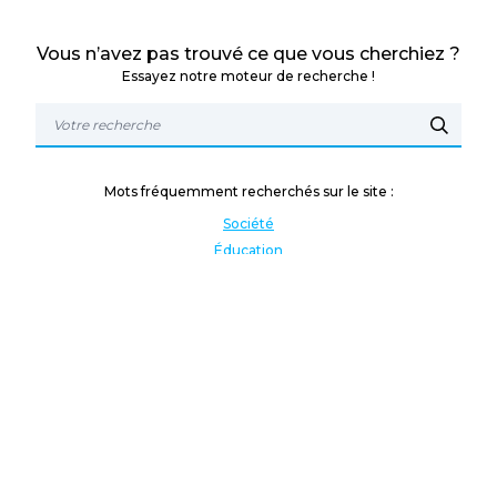
Vous n’avez pas trouvé ce que vous cherchiez ?
Essayez notre moteur de recherche !
Mots fréquemment recherchés sur le site :
Société
Éducation
Fonction publique
Jeunesse et sport
Enseignement supérieur
Rémunération
Vos droits
International
Culture
Enseigner à l'étranger
Covid