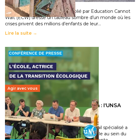
11 juillet 2026
-
National
Un nouveau rapport mondial publié par Education Cannot
Wait (ECW) dresse un tableau sombre d’un monde où les
crises privent des millions d’enfants de leur…
Lire la suite →
Agir avec vous
Transition écologique de l’éducation : l’UNSA
Éducation fait bouger les lignes
30 juin 2026
-
National
Pendant plusieurs mois, un groupe de travail spécialisé a
travaillé sur la transition écologique de l’Ecole au sein du