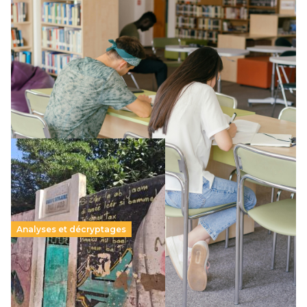
Supérieur privé : une dérive qui met à mal la
promesse républicaine
11 juillet 2026
-
National
Le projet de loi sur la régulation de l’enseignement
supérieur privé met en lumière l’amplification d’un système
qui relègue l’acte pédagogique au superfétatoire, voire à…
Lire la suite →
Analyses et décryptages
258 millions d’enfants victimes de la guerre, des
chocs climatiques et des déplacements de
population