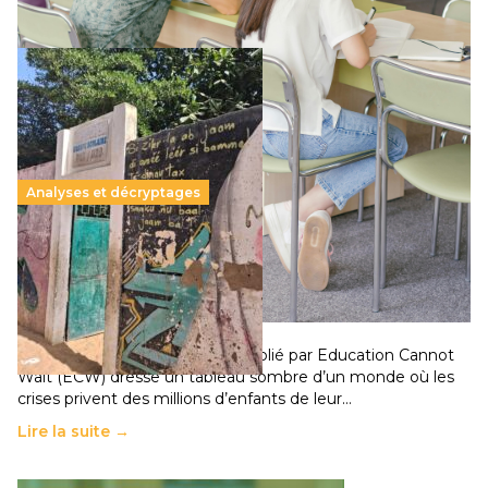
Analyses et décryptages
258 millions d’enfants victimes de la guerre, des
chocs climatiques et des déplacements de
population
11 juillet 2026
-
National
Un nouveau rapport mondial publié par Education Cannot
Wait (ECW) dresse un tableau sombre d’un monde où les
crises privent des millions d’enfants de leur…
Lire la suite →