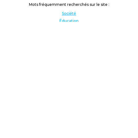
Mots fréquemment recherchés sur le site :
Société
Éducation
Fonction publique
Jeunesse et sport
Enseignement supérieur
Rémunération
Vos droits
International
Culture
Enseigner à l'étranger
Covid
Lutte contre les inégalités
Présidentielle 2022