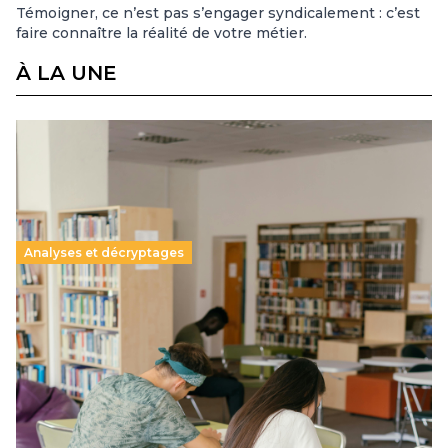
Témoigner, ce n’est pas s’engager syndicalement : c’est
faire connaître la réalité de votre métier.
À LA UNE
Analyses et décryptages
Supérieur privé : une dérive qui met à mal la
promesse républicaine
11 juillet 2026
-
National
Le projet de loi sur la régulation de l’enseignement
supérieur privé met en lumière l’amplification d’un système
qui relègue l’acte pédagogique au superfétatoire, voire à…
Lire la suite →