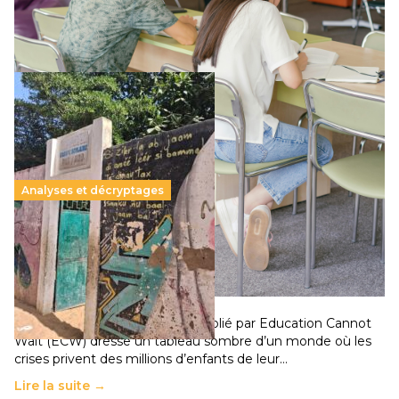
qui relègue l’acte pédagogique au superfétatoire, voire à…
Lire la suite →
Analyses et décryptages
258 millions d’enfants victimes de la guerre, des
chocs climatiques et des déplacements de
population
11 juillet 2026
-
National
Un nouveau rapport mondial publié par Education Cannot
Wait (ECW) dresse un tableau sombre d’un monde où les
crises privent des millions d’enfants de leur…
Lire la suite →