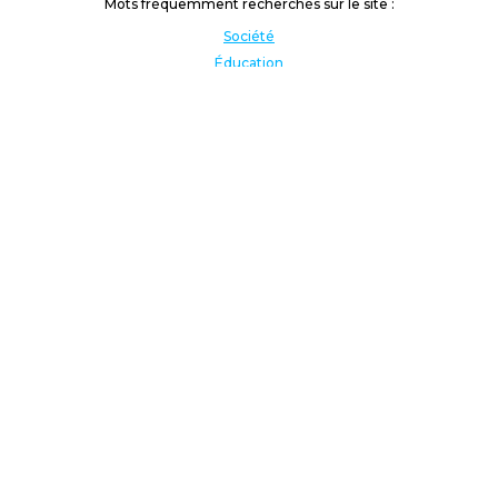
Mots fréquemment recherchés sur le site :
Société
Éducation
Fonction publique
Jeunesse et sport
Enseignement supérieur
Rémunération
Vos droits
International
Culture
Enseigner à l'étranger
Covid
Lutte contre les inégalités
Présidentielle 2022