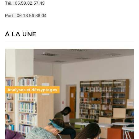
Tél.: 05.59.82.57.49
Port.: 06.13.56.88.04
À LA UNE
Analyses et décryptages
Supérieur privé : une dérive qui met à mal la
promesse républicaine
11 juillet 2026
-
National
Le projet de loi sur la régulation de l’enseignement
supérieur privé met en lumière l’amplification d’un système