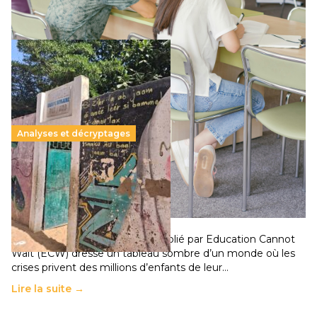
Lire la suite →
Analyses et décryptages
258 millions d’enfants victimes de la guerre, des
chocs climatiques et des déplacements de
population
11 juillet 2026
-
National
Un nouveau rapport mondial publié par Education Cannot
Wait (ECW) dresse un tableau sombre d’un monde où les
crises privent des millions d’enfants de leur…
Lire la suite →