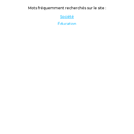
Mots fréquemment recherchés sur le site :
Société
Éducation
Fonction publique
Jeunesse et sport
Enseignement supérieur
Rémunération
Vos droits
International
Culture
Enseigner à l'étranger
Covid
Lutte contre les inégalités
Présidentielle 2022