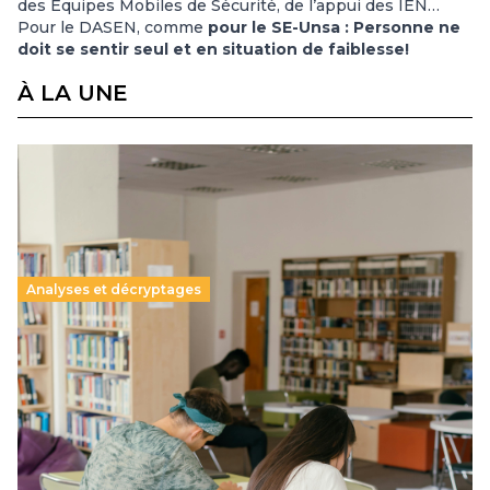
des Equipes Mobiles de Sécurité, de l’appui des IEN…
Pour le DASEN, comme
pour le SE-Unsa : Personne ne
doit se sentir seul et en situation de faiblesse!
À LA UNE
Analyses et décryptages
Supérieur privé : une dérive qui met à mal la
promesse républicaine
11 juillet 2026
-
National
Le projet de loi sur la régulation de l’enseignement
supérieur privé met en lumière l’amplification d’un système
qui relègue l’acte pédagogique au superfétatoire, voire à…