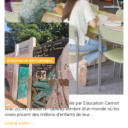
qui relègue l’acte pédagogique au superfétatoire, voire à…
Lire la suite →
Analyses et décryptages
258 millions d’enfants victimes de la guerre, des
chocs climatiques et des déplacements de
population
11 juillet 2026
-
National
Un nouveau rapport mondial publié par Education Cannot
Wait (ECW) dresse un tableau sombre d’un monde où les
crises privent des millions d’enfants de leur…
Lire la suite →