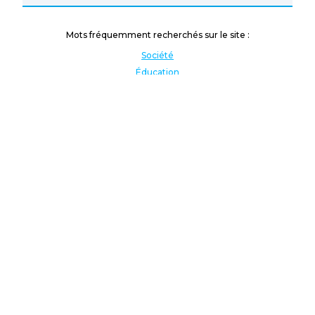
Mots fréquemment recherchés sur le site :
Société
Éducation
Fonction publique
Jeunesse et sport
Enseignement supérieur
Rémunération
Vos droits
International
Culture
Enseigner à l'étranger
Covid
Lutte contre les inégalités
Présidentielle 2022