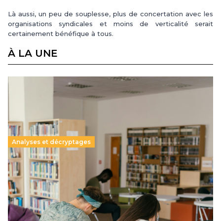
Là aussi, un peu de souplesse, plus de concertation avec les
organisations syndicales et moins de verticalité serait
certainement bénéfique à tous.
À LA UNE
Analyses et décryptages
Supérieur privé : une dérive qui met à mal la
promesse républicaine
11 juillet 2026
-
National
Le projet de loi sur la régulation de l’enseignement
supérieur privé met en lumière l’amplification d’un système