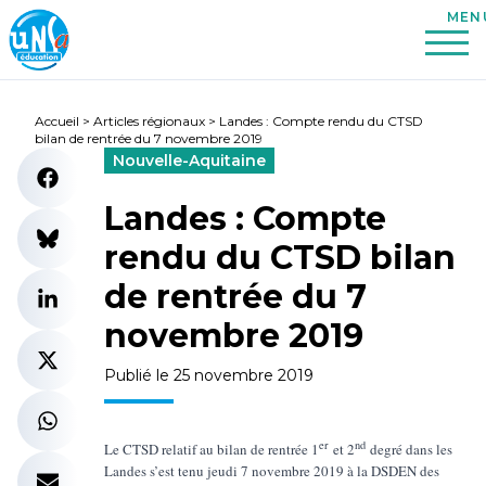
Accueil
>
Articles régionaux
>
Landes : Compte rendu du CTSD
bilan de rentrée du 7 novembre 2019
Nouvelle-Aquitaine
Landes : Compte
rendu du CTSD bilan
de rentrée du 7
novembre 2019
Publié le 25 novembre 2019
er
nd
Le CTSD relatif au bilan de rentrée 1
et 2
degré dans les
Landes s’est tenu jeudi 7 novembre 2019 à la DSDEN des