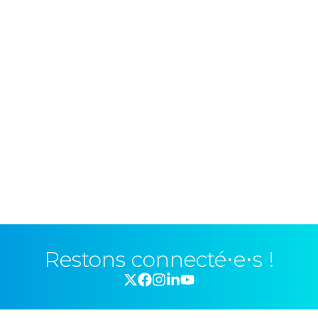
Restons connecté⋅e⋅s !