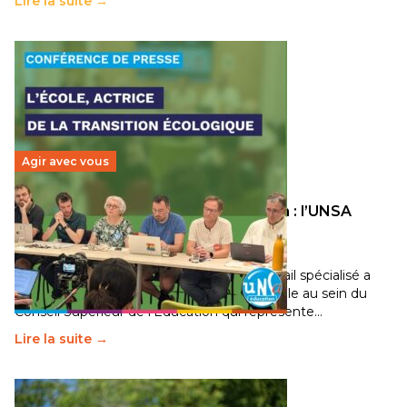
Lire la suite →
Agir avec vous
Transition écologique de l’éducation : l’UNSA
Éducation fait bouger les lignes
30 juin 2026
-
National
Pendant plusieurs mois, un groupe de travail spécialisé a
travaillé sur la transition écologique de l’Ecole au sein du
Conseil Supérieur de l’Éducation qui représente…
Lire la suite →