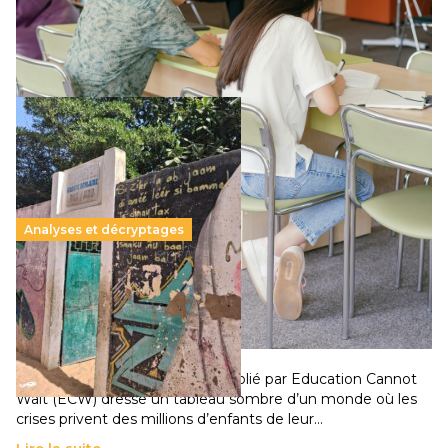
supérieur privé met en lumière l’amplification d’un système
qui relègue l’acte pédagogique au superfétatoire, voire à…
Lire la suite →
Analyses et décryptages
258 millions d’enfants victimes de la guerre, des
chocs climatiques et des déplacements de
population
11 juillet 2026
-
National
Un nouveau rapport mondial publié par Education Cannot
Wait (ECW) dresse un tableau sombre d’un monde où les
crises privent des millions d’enfants de leur…