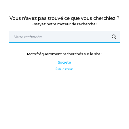
Vous n’avez pas trouvé ce que vous cherchiez ?
Essayez notre moteur de recherche !
Mots fréquemment recherchés sur le site :
Société
Éducation
Fonction publique
Jeunesse et sport
Enseignement supérieur
Rémunération
Vos droits
International
Culture
Enseigner à l'étranger