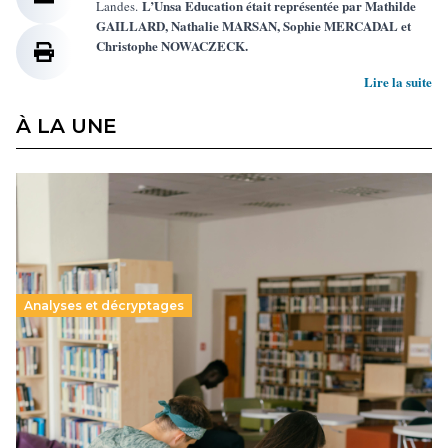
L’Unsa Education était représentée par Mathilde
Landes.
GAILLARD, Nathalie MARSAN, Sophie MERCADAL et
Christophe NOWACZECK.
Lire la suite
À LA UNE
Analyses et décryptages
Supérieur privé : une dérive qui met à mal la
promesse républicaine
11 juillet 2026
-
National
Le projet de loi sur la régulation de l’enseignement