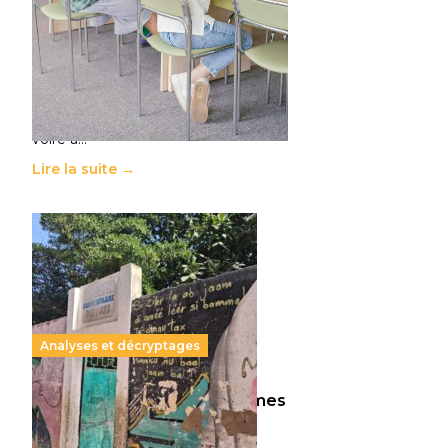
11 juillet 2026
-
National
Le projet de loi sur la régulation de
l’enseignement supérieur privé met
en lumière l’amplification d’un
système qui relègue l’acte
pédagogique au superfétatoire,
voire à…
Lire la suite →
Analyses et décryptages
258 millions d’enfants victimes
de la guerre, des chocs