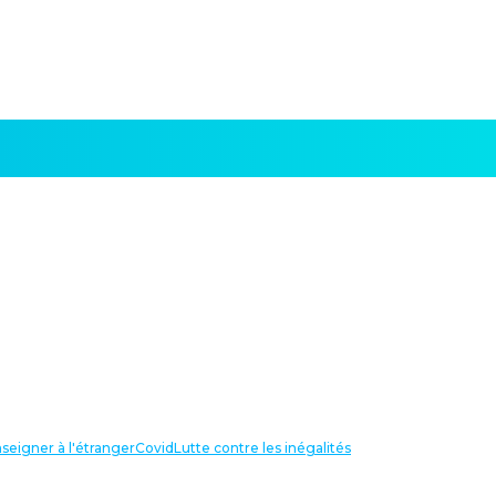
seigner à l'étranger
Covid
Lutte contre les inégalités