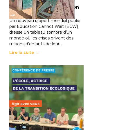
climatiques et des
déplacements de population
11 juillet 2026
-
National
Un nouveau rapport mondial publié
par Education Cannot Wait (ECW)
dresse un tableau sombre d’un
monde où les crises privent des
millions d’enfants de leur…
Lire la suite →
Agir avec vous
Transition écologique de
l’éducation : l’UNSA Éducation