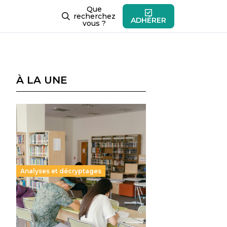
Que
recherchez
ADHÉRER
vous ?
À LA UNE
Analyses et décryptages
Supérieur privé : une dérive
qui met à mal la promesse
républicaine