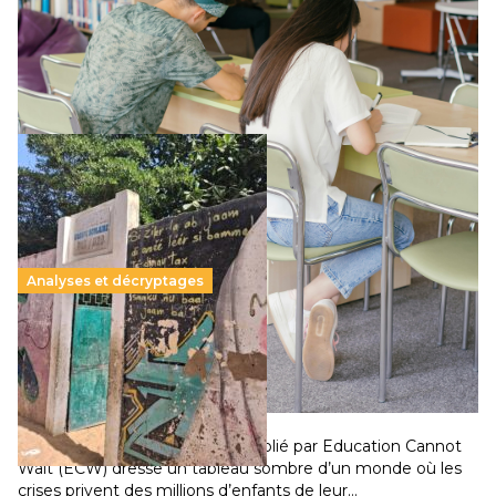
Le projet de loi sur la régulation de l’enseignement
supérieur privé met en lumière l’amplification d’un système
qui relègue l’acte pédagogique au superfétatoire, voire à…
Lire la suite →
Analyses et décryptages
258 millions d’enfants victimes de la guerre, des
chocs climatiques et des déplacements de
population
11 juillet 2026
-
National
Un nouveau rapport mondial publié par Education Cannot
Wait (ECW) dresse un tableau sombre d’un monde où les
crises privent des millions d’enfants de leur…