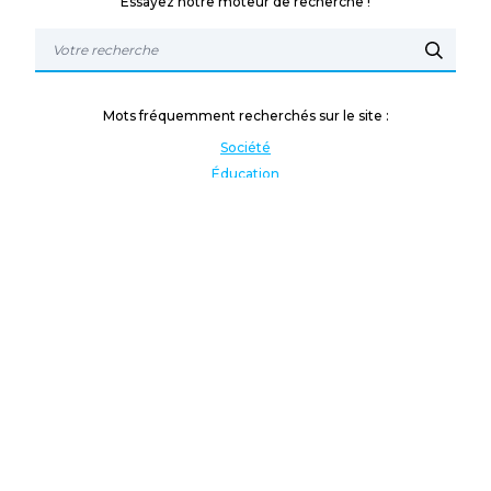
Essayez notre moteur de recherche !
Mots fréquemment recherchés sur le site :
Société
Éducation
Fonction publique
Jeunesse et sport
Enseignement supérieur
Rémunération
Vos droits
International
Culture
Enseigner à l'étranger
Covid
Lutte contre les inégalités
Présidentielle 2022