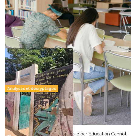
11 juillet 2026
-
National
Le projet de loi sur la régulation de l’enseignement
supérieur privé met en lumière l’amplification d’un système
qui relègue l’acte pédagogique au superfétatoire, voire à…
Lire la suite →
Analyses et décryptages
258 millions d’enfants victimes de la guerre, des
chocs climatiques et des déplacements de
population
11 juillet 2026
-
National
Un nouveau rapport mondial publié par Education Cannot