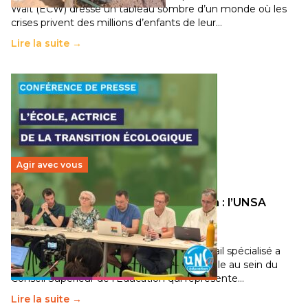
Wait (ECW) dresse un tableau sombre d’un monde où les
crises privent des millions d’enfants de leur…
Lire la suite →
Agir avec vous
Transition écologique de l’éducation : l’UNSA
Éducation fait bouger les lignes
30 juin 2026
-
National
Pendant plusieurs mois, un groupe de travail spécialisé a
travaillé sur la transition écologique de l’Ecole au sein du
Conseil Supérieur de l’Éducation qui représente…
Lire la suite →