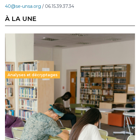
40@se-unsa.org
/ 06.15.39.37.34
À LA UNE
Analyses et décryptages
Supérieur privé : une dérive qui met à mal la
promesse républicaine
11 juillet 2026
-
National
Le projet de loi sur la régulation de l’enseignement
supérieur privé met en lumière l’amplification d’un système
qui relègue l’acte pédagogique au superfétatoire, voire à…
Lire la suite →