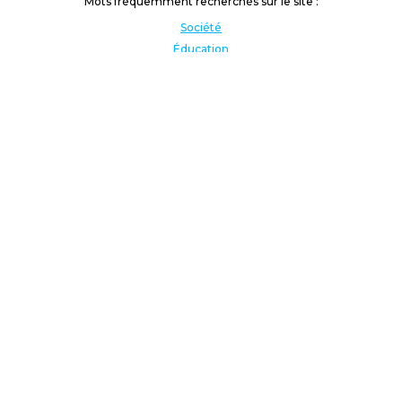
Mots fréquemment recherchés sur le site :
Société
Éducation
Fonction publique
Jeunesse et sport
Enseignement supérieur
Rémunération
Vos droits
International
Culture
Enseigner à l'étranger
Covid
Lutte contre les inégalités
Présidentielle 2022