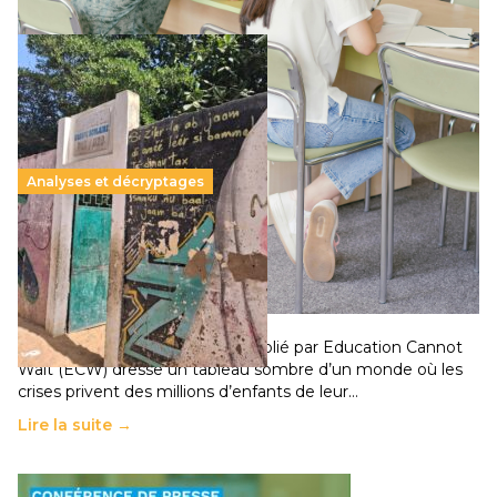
Analyses et décryptages
258 millions d’enfants victimes de la guerre, des
chocs climatiques et des déplacements de
population
11 juillet 2026
-
National
Un nouveau rapport mondial publié par Education Cannot
Wait (ECW) dresse un tableau sombre d’un monde où les
crises privent des millions d’enfants de leur…
Lire la suite →