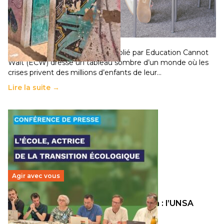
258 millions d’enfants victimes de la guerre, des
chocs climatiques et des déplacements de
population
11 juillet 2026
-
National
Un nouveau rapport mondial publié par Education Cannot
Wait (ECW) dresse un tableau sombre d’un monde où les
crises privent des millions d’enfants de leur…
Lire la suite →
Agir avec vous
Transition écologique de l’éducation : l’UNSA
Éducation fait bouger les lignes