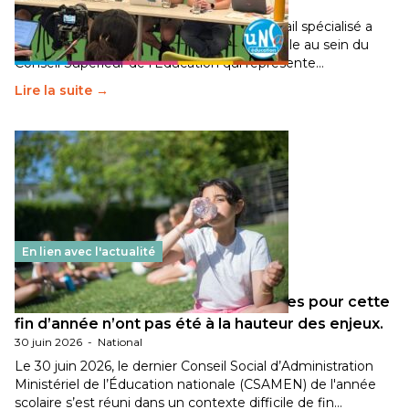
30 juin 2026
-
National
Pendant plusieurs mois, un groupe de travail spécialisé a
travaillé sur la transition écologique de l’Ecole au sein du
Conseil Supérieur de l’Éducation qui représente…
Lire la suite →
En lien avec l'actualité
Les décisions ministérielles attendues pour cette
fin d’année n’ont pas été à la hauteur des enjeux.
30 juin 2026
-
National
Le 30 juin 2026, le dernier Conseil Social d’Administration
Ministériel de l’Éducation nationale (CSAMEN) de l'année
scolaire s’est réuni dans un contexte difficile de fin…