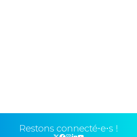
Restons connecté⋅e⋅s !