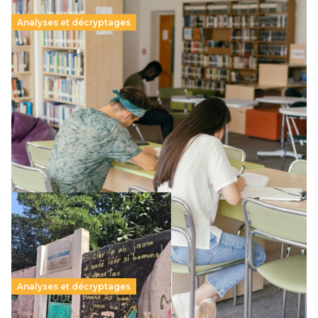
Analyses et décryptages
Supérieur privé : une dérive qui met à mal la
promesse républicaine
11 juillet 2026
-
National
Le projet de loi sur la régulation de l’enseignement
supérieur privé met en lumière l’amplification d’un système
qui relègue l’acte pédagogique au superfétatoire, voire à…
Lire la suite →
Analyses et décryptages