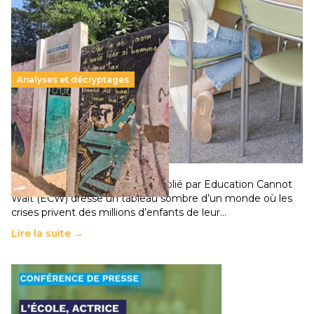
Analyses et décryptages
258 millions d’enfants victimes de la guerre, des
chocs climatiques et des déplacements de
population
11 juillet 2026
-
National
Un nouveau rapport mondial publié par Education Cannot
Wait (ECW) dresse un tableau sombre d’un monde où les
crises privent des millions d’enfants de leur…
Lire la suite →