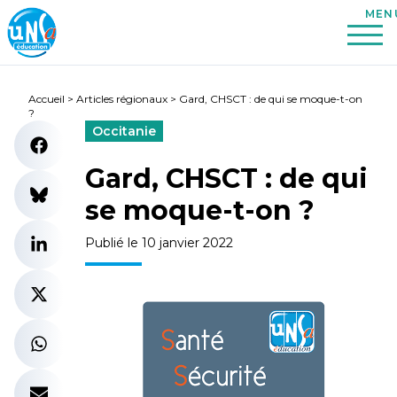
Accueil
>
Articles régionaux
>
Gard, CHSCT : de qui se moque-t-on
?
Occitanie
Gard, CHSCT : de qui
se moque-t-on ?
Publié le 10 janvier 2022