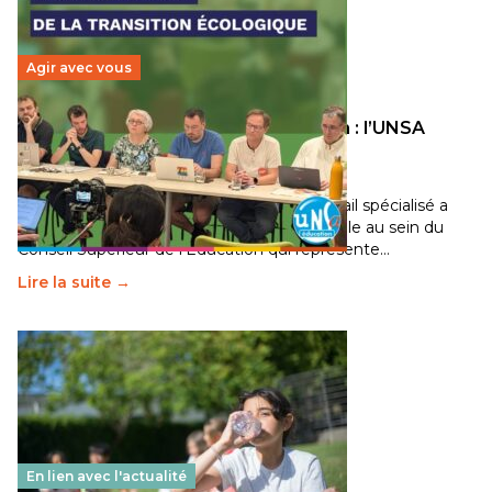
Agir avec vous
Transition écologique de l’éducation : l’UNSA
Éducation fait bouger les lignes
30 juin 2026
-
National
Pendant plusieurs mois, un groupe de travail spécialisé a
travaillé sur la transition écologique de l’Ecole au sein du
Conseil Supérieur de l’Éducation qui représente…
Lire la suite →
En lien avec l'actualité