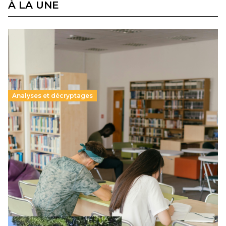
À LA UNE
Analyses et décryptages
Supérieur privé : une dérive qui met à mal la
promesse républicaine
11 juillet 2026
-
National
Le projet de loi sur la régulation de l’enseignement
supérieur privé met en lumière l’amplification d’un système
qui relègue l’acte pédagogique au superfétatoire, voire à…
Lire la suite →