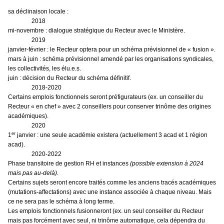
sa déclinaison locale :
2018
mi-novembre : dialogue stratégique du Recteur avec le Ministère.
2019
janvier-février : le Recteur optera pour un schéma prévisionnel de « fusion ».
mars à juin : schéma prévisionnel amendé par les organisations syndicales,
les collectivités, les élu.e.s.
juin : décision du Recteur du schéma définitif.
2018-2020
Certains emplois fonctionnels seront préfigurateurs (ex. un conseiller du
Recteur « en chef » avec 2 conseillers pour conserver trinôme des origines
académiques).
2020
er
1
janvier : une seule académie existera (actuellement 3 acad et 1 région
acad).
2020-2022
Phase transitoire de gestion RH et instances
(possible extension à 2024
mais pas au-delà).
Certains sujets seront encore traités comme les anciens tracés académiques
(mutations-affectations) avec une instance associée à chaque niveau. Mais
ce ne sera pas le schéma à long terme.
Les emplois fonctionnels fusionneront (ex. un seul conseiller du Recteur
mais pas forcément avec seul, ni trinôme automatique, cela dépendra du