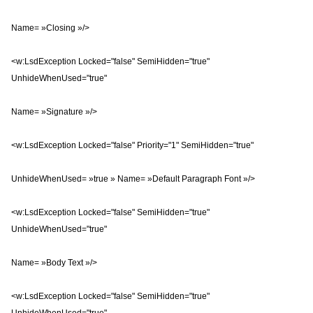
Name= »Closing »/>
<w:LsdException Locked="false" SemiHidden="true"
UnhideWhenUsed="true"
Name= »Signature »/>
<w:LsdException Locked="false" Priority="1" SemiHidden="true"
UnhideWhenUsed= »true » Name= »Default Paragraph Font »/>
<w:LsdException Locked="false" SemiHidden="true"
UnhideWhenUsed="true"
Name= »Body Text »/>
<w:LsdException Locked="false" SemiHidden="true"