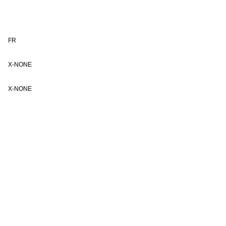
FR
X-NONE
X-NONE