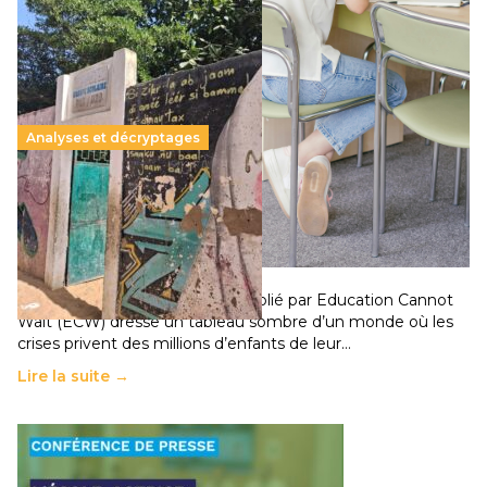
Analyses et décryptages
258 millions d’enfants victimes de la guerre, des
chocs climatiques et des déplacements de
population
11 juillet 2026
-
National
Un nouveau rapport mondial publié par Education Cannot
Wait (ECW) dresse un tableau sombre d’un monde où les
crises privent des millions d’enfants de leur…
Lire la suite →