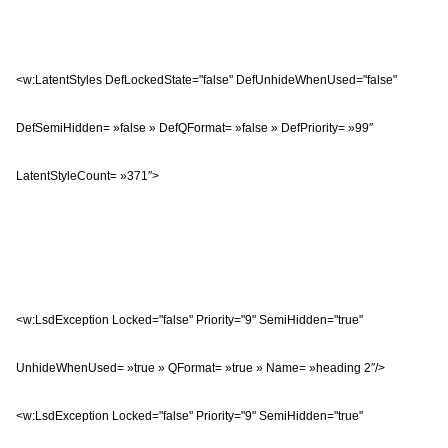
<w:LatentStyles DefLockedState="false" DefUnhideWhenUsed="false"
DefSemiHidden= »false » DefQFormat= »false » DefPriority= »99″
LatentStyleCount= »371″>
<w:LsdException Locked="false" Priority="9" SemiHidden="true"
UnhideWhenUsed= »true » QFormat= »true » Name= »heading 2″/>
<w:LsdException Locked="false" Priority="9" SemiHidden="true"