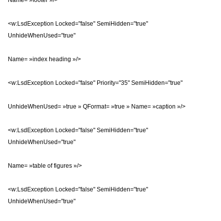
Name= »footer »/>
<w:LsdException Locked="false" SemiHidden="true"
UnhideWhenUsed="true"
Name= »index heading »/>
<w:LsdException Locked="false" Priority="35" SemiHidden="true"
UnhideWhenUsed= »true » QFormat= »true » Name= »caption »/>
<w:LsdException Locked="false" SemiHidden="true"
UnhideWhenUsed="true"
Name= »table of figures »/>
<w:LsdException Locked="false" SemiHidden="true"
UnhideWhenUsed="true"