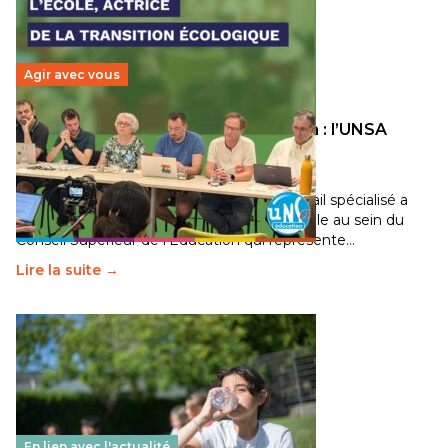
Agir avec vous
Transition écologique de l’éducation : l’UNSA
Éducation fait bouger les lignes
30 juin 2026
-
National
Pendant plusieurs mois, un groupe de travail spécialisé a
travaillé sur la transition écologique de l’Ecole au sein du
Conseil Supérieur de l’Éducation qui représente…
Lire la suite →
En lien avec l'actualité