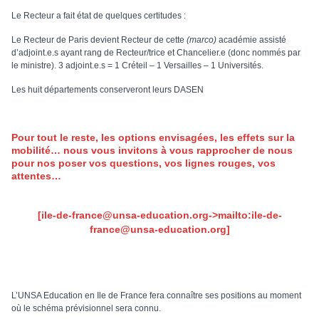
Le Recteur a fait état de quelques certitudes :
Le Recteur de Paris devient Recteur de cette
(marco)
académie assisté
d’adjoint.e.s ayant rang de Recteur/trice et Chancelier.e (donc nommés par
le ministre). 3 adjoint.e.s = 1 Créteil – 1 Versailles – 1 Universités.
Les huit départements conserveront leurs DASEN
Pour tout le reste, les options envisagées, les effets sur la
mobilité… nous vous invitons à vous rapprocher de nous
pour nos poser vos questions, vos lignes rouges, vos
attentes…
[ile-de-france@unsa-education.org->mailto:ile-de-
france@unsa-education.org]
L’UNSA Education en Ile de France fera connaître ses positions au moment
où le schéma prévisionnel sera connu.