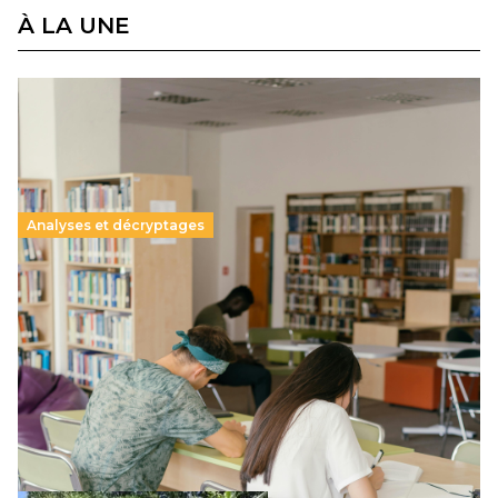
À LA UNE
Analyses et décryptages
Supérieur privé : une dérive qui met à mal la
promesse républicaine
11 juillet 2026
-
National
Le projet de loi sur la régulation de l’enseignement
supérieur privé met en lumière l’amplification d’un système
qui relègue l’acte pédagogique au superfétatoire, voire à…
Lire la suite →