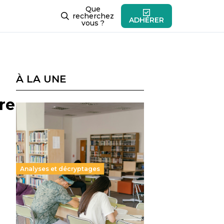
Que
recherchez
ADHÉRER
vous ?
À LA UNE
re
Analyses et décryptages
Supérieur privé : une dérive
qui met à mal la promesse
républicaine