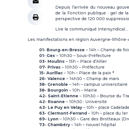
Depuis l’arrivée du nouveau gouve
de la Fonction publique : gel de l
perspective de 120 000 suppression
Lire le communiqué intersyndical…
Les manifestations en région Auvergne-Rhône-
01- Bourg-en-Bresse
– 14h – Champ de foi
01- Gex
– 10h30 – Sous-Préfecture
03- Moulins
– 15h – Place d’Allier
07- Privas
– 10h30 – Préfecture
15- Aurillac
– 10h – Place de la paix *
26- Valence
– 14h30 – Champ de mars
38- Grenoble
– 14h – campus universitaire
38- Bourgoin
– 10h – Mairie
42- Saint-Etienne
– 10h30 – Bourse du Tra
42- Roanne
– 10h30 : Université
43- Le Puy en Velay
– 10h – place Cadelad
63- Clermont-Ferrand
– 10h – place du 1er
69- Lyon
– 10h30 – Gare des Brotteaux (Dr
73- Chambéry
– 14h – nouvel hôpital