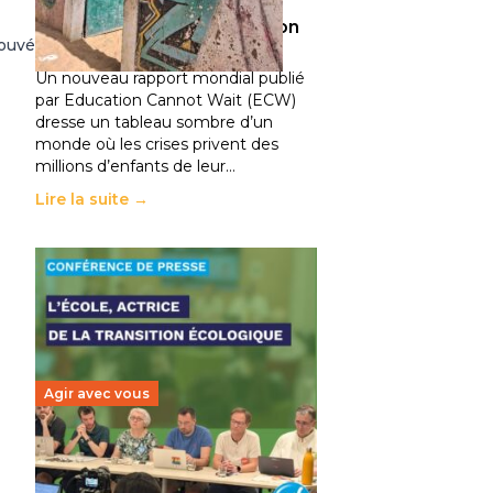
climatiques et des
déplacements de population
rouvé
11 juillet 2026
-
National
Un nouveau rapport mondial publié
par Education Cannot Wait (ECW)
dresse un tableau sombre d’un
monde où les crises privent des
millions d’enfants de leur…
Lire la suite →
Agir avec vous
Transition écologique de
l’éducation : l’UNSA Éducation