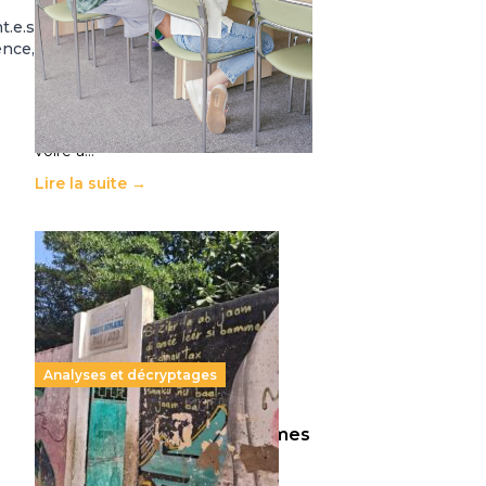
11 juillet 2026
-
National
t.e.s
Le projet de loi sur la régulation de
ence,
l’enseignement supérieur privé met
en lumière l’amplification d’un
système qui relègue l’acte
pédagogique au superfétatoire,
voire à…
Lire la suite →
Analyses et décryptages
258 millions d’enfants victimes
de la guerre, des chocs