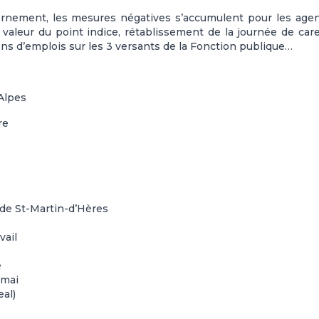
rnement, les mesures négatives s’accumulent pour les agen
a valeur du point indice, rétablissement de la journée de car
s d’emplois sur les 3 versants de la Fonction publique…
Alpes
re
 de St-Martin-d’Hères
vail
e
 mai
eal)