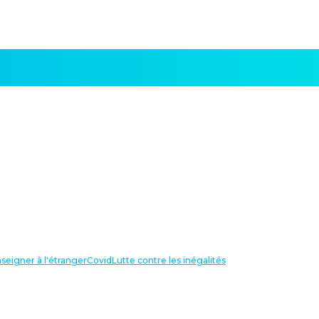
seigner à l'étranger
Covid
Lutte contre les inégalités