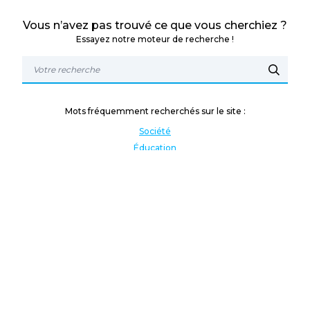
Vous n’avez pas trouvé ce que vous cherchiez ?
Essayez notre moteur de recherche !
Mots fréquemment recherchés sur le site :
Société
Éducation
Fonction publique
Jeunesse et sport
Enseignement supérieur
Rémunération
Vos droits
International
Culture
Enseigner à l'étranger
Covid