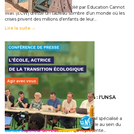
Un nouveau rapport mondial publié par Education Cannot
Wait (ECW) dresse un tableau sombre d’un monde où les
crises privent des millions d’enfants de leur…
Lire la suite →
Agir avec vous
Transition écologique de l’éducation : l’UNSA
Éducation fait bouger les lignes
30 juin 2026
-
National
Pendant plusieurs mois, un groupe de travail spécialisé a
travaillé sur la transition écologique de l’Ecole au sein du
Conseil Supérieur de l’Éducation qui représente…