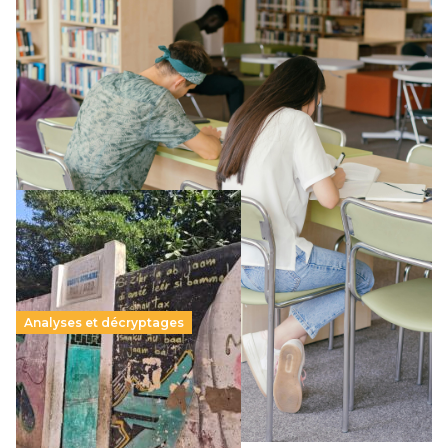
Supérieur privé : une dérive qui met à mal la
promesse républicaine
11 juillet 2026
-
National
Le projet de loi sur la régulation de l’enseignement
supérieur privé met en lumière l’amplification d’un système
qui relègue l’acte pédagogique au superfétatoire, voire à…
Lire la suite →
Analyses et décryptages
258 millions d’enfants victimes de la guerre, des
chocs climatiques et des déplacements de
population
11 juillet 2026
-
National