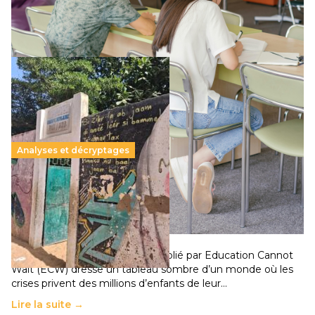
qui relègue l’acte pédagogique au superfétatoire, voire à…
Lire la suite →
Analyses et décryptages
258 millions d’enfants victimes de la guerre, des
chocs climatiques et des déplacements de
population
11 juillet 2026
-
National
Un nouveau rapport mondial publié par Education Cannot
Wait (ECW) dresse un tableau sombre d’un monde où les
crises privent des millions d’enfants de leur…
Lire la suite →