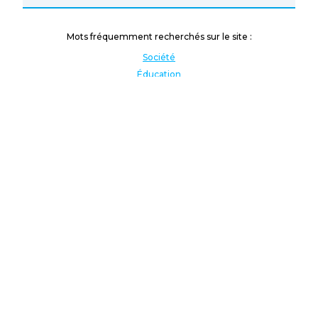
Mots fréquemment recherchés sur le site :
Société
Éducation
Fonction publique
Jeunesse et sport
Enseignement supérieur
Rémunération
Vos droits
International
Culture
Enseigner à l'étranger
Covid
Lutte contre les inégalités
Présidentielle 2022