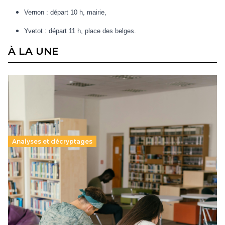
Vernon : départ 10 h, mairie,
Yvetot : départ 11 h, place des belges.
À LA UNE
Analyses et décryptages
Supérieur privé : une dérive qui met à mal la
promesse républicaine
11 juillet 2026
-
National
Le projet de loi sur la régulation de l’enseignement
supérieur privé met en lumière l’amplification d’un système
qui relègue l’acte pédagogique au superfétatoire, voire à…