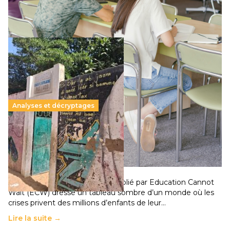
Lire la suite →
Analyses et décryptages
258 millions d’enfants victimes de la guerre, des
chocs climatiques et des déplacements de
population
11 juillet 2026
-
National
Un nouveau rapport mondial publié par Education Cannot
Wait (ECW) dresse un tableau sombre d’un monde où les
crises privent des millions d’enfants de leur…
Lire la suite →