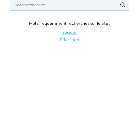
Mots fréquemment recherchés sur le site :
Société
Éducation
Fonction publique
Jeunesse et sport
Enseignement supérieur
Rémunération
Vos droits
International
Culture
Enseigner à l'étranger
Covid
Lutte contre les inégalités
Présidentielle 2022