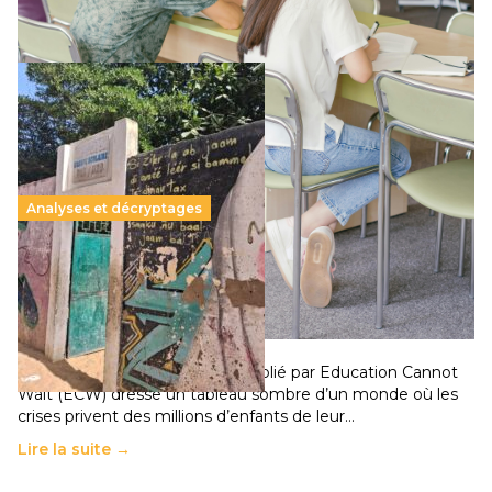
Lire la suite →
Analyses et décryptages
258 millions d’enfants victimes de la guerre, des
chocs climatiques et des déplacements de
population
11 juillet 2026
-
National
Un nouveau rapport mondial publié par Education Cannot
Wait (ECW) dresse un tableau sombre d’un monde où les
crises privent des millions d’enfants de leur…
Lire la suite →