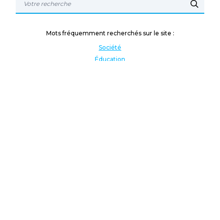
Mots fréquemment recherchés sur le site :
Société
Éducation
Fonction publique
Jeunesse et sport
Enseignement supérieur
Rémunération
Vos droits
International
Culture
Enseigner à l'étranger
Covid
Lutte contre les inégalités
Présidentielle 2022