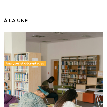
À LA UNE
Analyses et décryptages
Supérieur privé : une dérive qui met à mal la
promesse républicaine
11 juillet 2026
-
National
Le projet de loi sur la régulation de l’enseignement
supérieur privé met en lumière l’amplification d’un système
qui relègue l’acte pédagogique au superfétatoire, voire à…