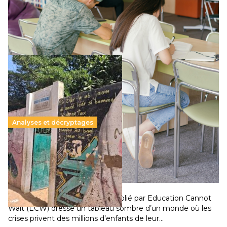
supérieur privé met en lumière l’amplification d’un système
qui relègue l’acte pédagogique au superfétatoire, voire à…
Lire la suite →
Analyses et décryptages
258 millions d’enfants victimes de la guerre, des
chocs climatiques et des déplacements de
population
11 juillet 2026
-
National
Un nouveau rapport mondial publié par Education Cannot
Wait (ECW) dresse un tableau sombre d’un monde où les
crises privent des millions d’enfants de leur…