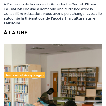
A l’occasion de la venue du Président à Guéret,
l’Unsa
Education Creuse
a demandé une audience avec la
Conseillère Education. Nous avons pu échanger avec elle
autour de la thématique de
l’accès à la culture sur le
territoire.
À LA UNE
Analyses et décryptages
Supérieur privé : une dérive qui met à mal la
promesse républicaine
11 juillet 2026
-
National
Le projet de loi sur la régulation de l’enseignement