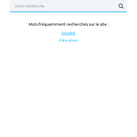
Mots fréquemment recherchés sur le site :
Société
Éducation
Fonction publique
Jeunesse et sport
Enseignement supérieur
Rémunération
Vos droits
International
Culture
Enseigner à l'étranger
Covid
Lutte contre les inégalités
Présidentielle 2022