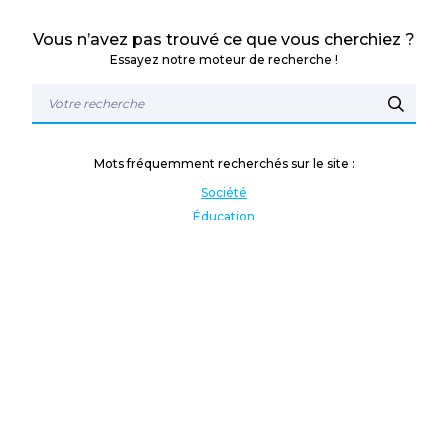
Vous n’avez pas trouvé ce que vous cherchiez ?
Essayez notre moteur de recherche !
Mots fréquemment recherchés sur le site :
Société
Éducation
Fonction publique
Jeunesse et sport
Enseignement supérieur
Rémunération
Vos droits
International
Culture
Enseigner à l'étranger
Covid