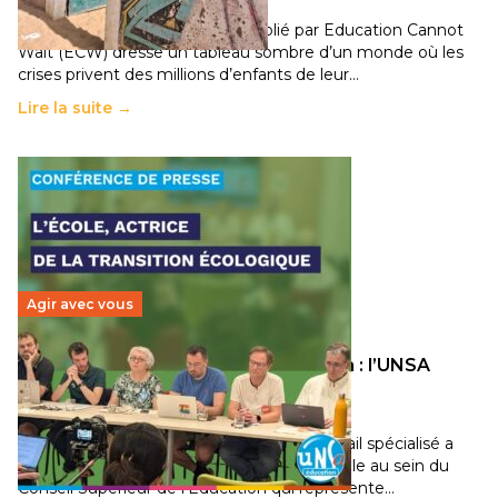
11 juillet 2026
-
National
Un nouveau rapport mondial publié par Education Cannot
Wait (ECW) dresse un tableau sombre d’un monde où les
crises privent des millions d’enfants de leur…
Lire la suite →
Agir avec vous
Transition écologique de l’éducation : l’UNSA
Éducation fait bouger les lignes
30 juin 2026
-
National
Pendant plusieurs mois, un groupe de travail spécialisé a
travaillé sur la transition écologique de l’Ecole au sein du
Conseil Supérieur de l’Éducation qui représente…