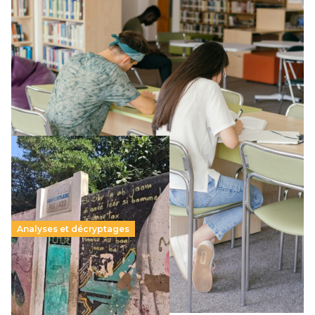
Supérieur privé : une dérive qui met à mal la
promesse républicaine
11 juillet 2026
-
National
Le projet de loi sur la régulation de l’enseignement
supérieur privé met en lumière l’amplification d’un système
qui relègue l’acte pédagogique au superfétatoire, voire à…
Lire la suite →
Analyses et décryptages
258 millions d’enfants victimes de la guerre, des
chocs climatiques et des déplacements de
population