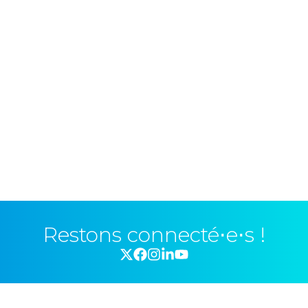
Restons connecté⋅e⋅s !